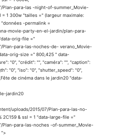
7/Plan-para-las -night-of-summer_Movie-
= 1 300w "tailles =" (largeur maximale:
 "données -permalink =
una-movie-party-en-el-jardin/plan-para-
ata-orig-file ="
07/Plan-para-las-noches-de- verano_Movie-
data-orig-size =" 800,425 " data-
 "0", "crédit": "", "caméra": "", "caption":
h": "0", "iso": "0", "shutter_speed": "0",
été_Fête de cinéma dans le jardin20 "data-
le-jardin20
ntent/uploads/2015/07/Plan-para-las-no-
2C159 & ssl = 1 "data-large-file ="
07/Plan-para-las-noches -of-summer_Movie-
 ">