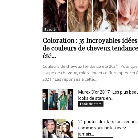
de
Beauté
Coloration : 35 Incroyables idées
vie
de couleurs de cheveux tendanc
été...
Couleurs de cheveux tendance été 2021 : Pour que
coupe de cheveux, coloration et coiffure opter cet 
Numéro
2021 ? Les réponses à cette...
Murex D’or 2017 : Les plus bea
looks de stars en...
Look de stars
un
21 photos de stars tunisiennes
comme vous ne les avez
jamais...