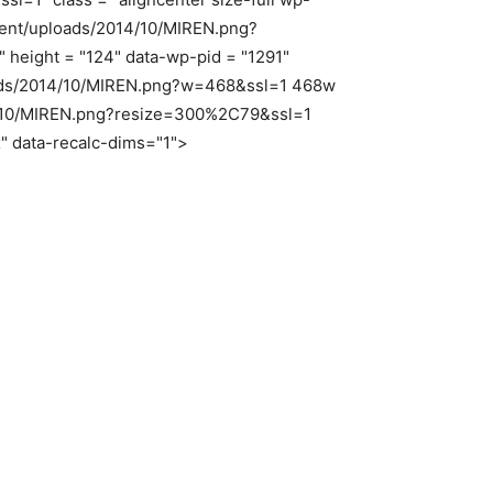
tent/uploads/2014/10/MIREN.png?
 height = "124" data-wp-pid = "1291"
loads/2014/10/MIREN.png?w=468&ssl=1 468w
14/10/MIREN.png?resize=300%2C79&ssl=1
x" data-recalc-dims="1">