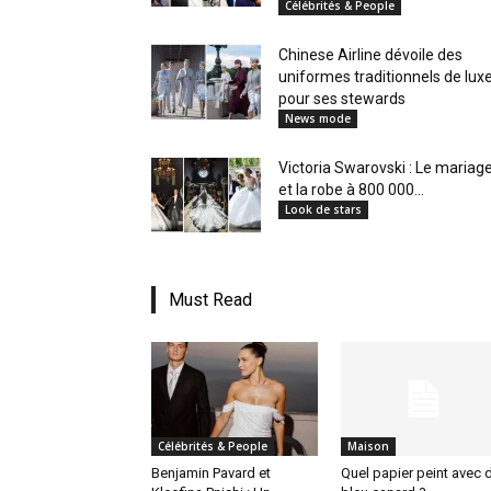
Célébrités & People
en
Chinese Airline dévoile des
uniformes traditionnels de lux
pour ses stewards
News mode
Tunisie
Victoria Swarovski : Le mariag
et la robe à 800 000...
Look de stars
et
Must Read
au
Célébrités & People
Maison
Maghreb
Benjamin Pavard et
Quel papier peint avec 