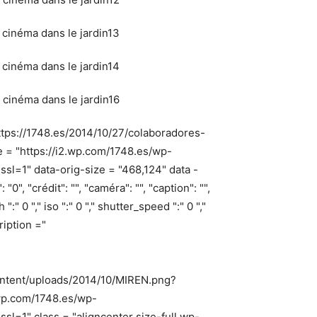
ttps://1748.es/2014/10/27/colaboradores-
e = "https://i2.wp.com/1748.es/wp-
=1" data-orig-size = "468,124" data -
, "crédit": "", "caméra": "", "caption": "",
:" 0 "," iso ":" 0 "," shutter_speed ":" 0 ","
ription ="
ontent/uploads/2014/10/MIREN.png?
.wp.com/1748.es/wp-
=1" class = "aligncenter size-full wp-