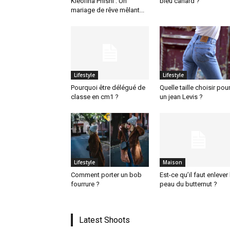
Kleofina Pnishi : Un
bleu canard ?
mariage de rêve mêlant...
Lifestyle
Lifestyle
Pourquoi être délégué de
Quelle taille choisir pou
classe en cm1 ?
un jean Levis ?
Lifestyle
Maison
Comment porter un bob
Est-ce qu’il faut enlever 
fourrure ?
peau du butternut ?
Latest Shoots