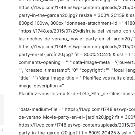
https://i1.wp.com/1748.es/wp-content/uploads/2015/0
party-in-the-garden20.jpg? resize = 300% 2C159 & ssl 
e
800px) 100vw, 800px "données-attachment-id =" 4180
"https://1748.es/2015/07/29/disfruta-del-verano-con-
las-noches-de-verano_movie- party-en-el-jardin20 / "d
e
https://i1.wp.com/1748.es/wp-content/uploads/2015/
party-en-el-jardín20.jpg? fit = 800% 2C425 & ssl = 1 "
comments-opening = "1" data-image-meta = '{"ouverture":
"", "created_timestamp": "0", "copyright": "", "focal_lengt
"title": ""} 'data-image-title = " Planifiez vos nuits d'
image-description ="
Planifiez-vous-les-nuits-de-l'été_Fête_de-films-dans-
"data-medium-file =" https://i1.wp.com/1748.es/wp-co
de-verano_Movie-party-en-el- jardin20.jpg? fit = 300% 
https://i1.wp.com/1748.es/wp-content/uploads/2015/
du
party-in-the-garden20.jpg? fit = 800% 2C425 & ssl = 1