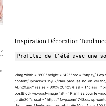
e
Inspiration Décoration Tendance
lle
été
ux
<img width = "800" height = "425" src = "https://i1.w
content/uploads/2015/07/Plan-para-las-no-en-verano
ADn20.jpg? resize = 800% 2C425 & ssl = 1 "class =" p
postBlock wp-post-image "alt =" Planifiez pour le -
jardín20 "srcset =" https://i1.wp.com/1748.es/wp-con
de-verano_Movie-party-en-el-jardín20.jpg? w = 800 & 