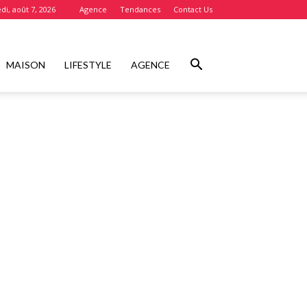
di, août 7, 2026
Agence
Tendances
Contact Us
MAISON
LIFESTYLE
AGENCE