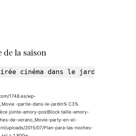
 de la saison
p.com/1748.es/wp-
_Movie -partie-dans-le-jardin% C3%
ièce jointe-amory-postBlock taille-amory-
noches-de-verano_Movie-party-en-el-
tent/uploads/2015/07/Plan-para-las-noches-
ssl = 1 800w,