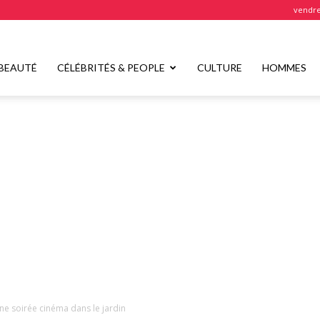
vendre
BEAUTÉ
CÉLÉBRITÉS & PEOPLE
CULTURE
HOMMES
une soirée cinéma dans le jardin