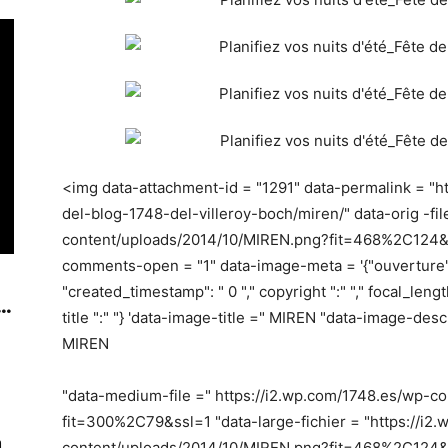
<img data-attachment-id = "1291" data-permalink = "h
del-blog-1748-del-villeroy-boch/miren/" data-orig -fil
content/uploads/2014/10/MIREN.png?fit=468%2C124&ssl
comments-open = "1" data-image-meta = '{"ouverture": "0"
"created_timestamp": " 0 "," copyright ":" "," focal_length "
..
title ":" "} 'data-image-title =" MIREN "data-image-desc
MIREN
"data-medium-file =" https://i2.wp.com/1748.es/wp-c
fit=300%2C79&ssl=1 "data-large-fichier = "https://i2
n
content/uploads/2014/10/MIREN.png?fit=468%2C124&ssl