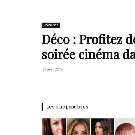
de
Décoration
Déco : Profitez d
soirée cinéma da
mode
29 avril 2019
et
Les plus populaires
style