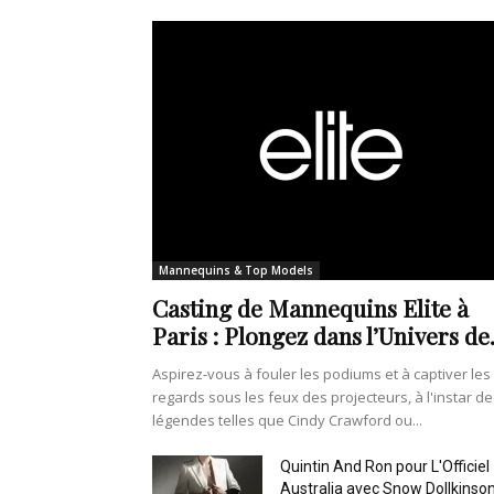
Mannequins & Top Models
Casting de Mannequins Elite à
Paris : Plongez dans l’Univers de.
Aspirez-vous à fouler les podiums et à captiver les
regards sous les feux des projecteurs, à l'instar de
légendes telles que Cindy Crawford ou...
Quintin And Ron pour L'Officiel
Australia avec Snow Dollkinso