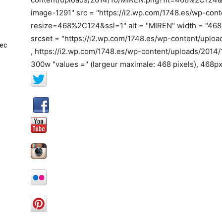
image-1291" src = "https://i2.wp.com/1748.es/wp-con
resize=468%2C124&ssl=1" alt = "MIREN" width = "468"
srcset = "https://i2.wp.com/1748.es/wp-content/up
vec
, https://i2.wp.com/1748.es/wp-content/uploads/20
300w "values ​​=" (largeur maximale: 468 pixels), 468p