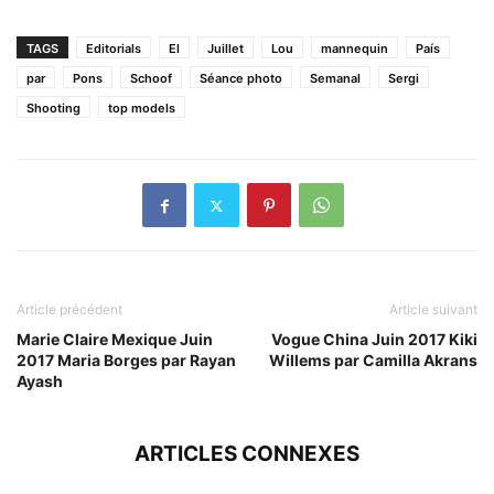
TAGS
Editorials
El
Juillet
Lou
mannequin
País
par
Pons
Schoof
Séance photo
Semanal
Sergi
Shooting
top models
Article précédent
Article suivant
Marie Claire Mexique Juin
Vogue China Juin 2017 Kiki
2017 Maria Borges par Rayan
Willems par Camilla Akrans
Ayash
ARTICLES CONNEXES