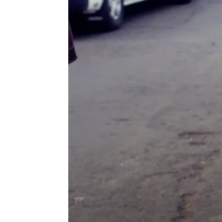
en
Tunisie
et
au
Maghreb