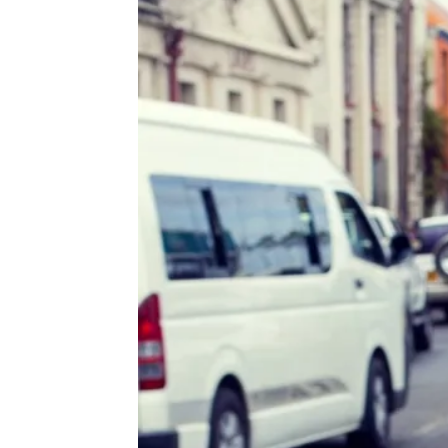
de
vie
Numéro
un