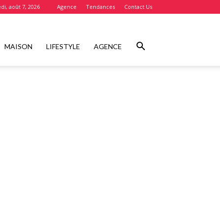
di, août 7, 2026
Agence
Tendances
Contact Us
MAISON
LIFESTYLE
AGENCE