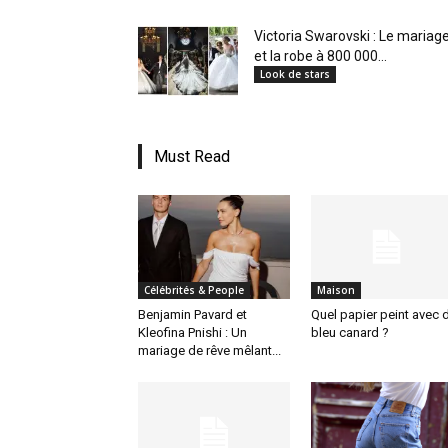
Victoria Swarovski : Le mariag
et la robe à 800 000...
Look de stars
Must Read
Célébrités & People
Maison
Benjamin Pavard et
Quel papier peint avec 
Kleofina Pnishi : Un
bleu canard ?
mariage de rêve mêlant...