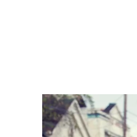
de
mode
et
style