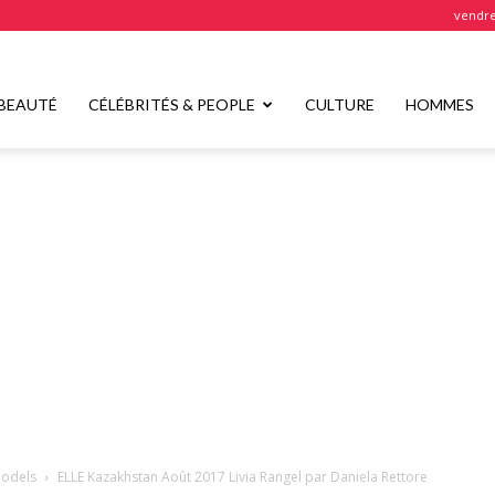
vendre
BEAUTÉ
CÉLÉBRITÉS & PEOPLE
CULTURE
HOMMES
odels
ELLE Kazakhstan Août 2017 Livia Rangel par Daniela Rettore