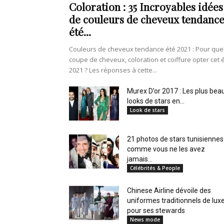
Coloration : 35 Incroyables idées
de couleurs de cheveux tendanc
été...
Couleurs de cheveux tendance été 2021 : Pour que
coupe de cheveux, coloration et coiffure opter cet 
2021 ? Les réponses à cette...
Murex D’or 2017 : Les plus bea
looks de stars en...
Look de stars
21 photos de stars tunisiennes
comme vous ne les avez
jamais...
Célébrités & People
Chinese Airline dévoile des
uniformes traditionnels de lux
pour ses stewards
News mode