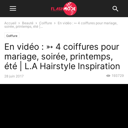
Accueil
Beauté
Coiffure
En vidéo : ➳ 4 coiffures pour mariage,
soirée, printemps, été |...
Coiffure
En vidéo : ➳ 4 coiffures pour
mariage, soirée, printemps,
été | L.A Hairstyle Inspiration
193729
28 juin 2017