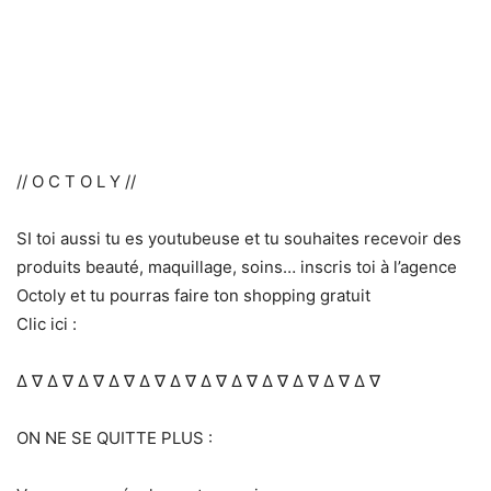
// O C T O L Y //
SI toi aussi tu es youtubeuse et tu souhaites recevoir des
produits beauté, maquillage, soins… inscris toi à l’agence
Octoly et tu pourras faire ton shopping gratuit
Clic ici :
Δ ∇ Δ ∇ Δ ∇ Δ ∇ Δ ∇ Δ ∇ Δ ∇ Δ ∇ Δ ∇ Δ ∇ Δ ∇ Δ ∇
ON NE SE QUITTE PLUS :