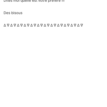
Dites moi quelle est votre préféré !!!
Des bisous
Δ ∇ Δ ∇ Δ ∇ Δ ∇ Δ ∇ Δ ∇ Δ ∇ Δ ∇ Δ ∇ Δ ∇ Δ ∇ Δ ∇