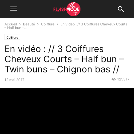
Accueil
Beauté
Coiffure
En vidéo : // 3 Coiffures Cheveux Courts
– Half bun –...
Coiffure
En vidéo : // 3 Coiffures
Cheveux Courts – Half bun –
Twin buns – Chignon bas //
125317
12 mai 2017