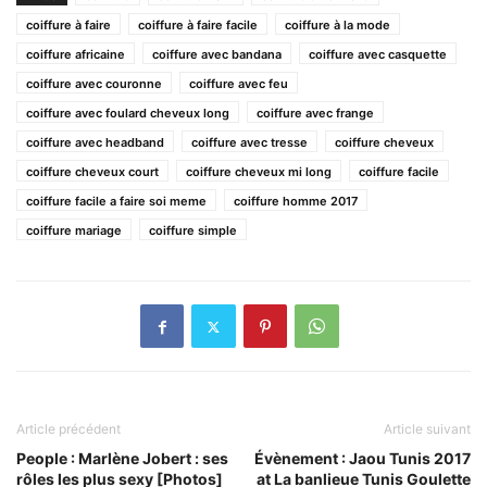
coiffure à faire
coiffure à faire facile
coiffure à la mode
coiffure africaine
coiffure avec bandana
coiffure avec casquette
coiffure avec couronne
coiffure avec feu
coiffure avec foulard cheveux long
coiffure avec frange
coiffure avec headband
coiffure avec tresse
coiffure cheveux
coiffure cheveux court
coiffure cheveux mi long
coiffure facile
coiffure facile a faire soi meme
coiffure homme 2017
coiffure mariage
coiffure simple
Article précédent
Article suivant
People : Marlène Jobert : ses
Évènement : Jaou Tunis 2017
rôles les plus sexy [Photos]
at La banlieue Tunis Goulette