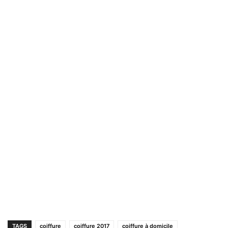
TAGS
coiffure
coiffure 2017
coiffure à domicile