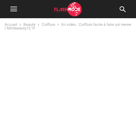
Accueil
Beauté
Coiffure
En vidéo : Coiffure facile à faire soi meme
| Mimibeauty12 ♡