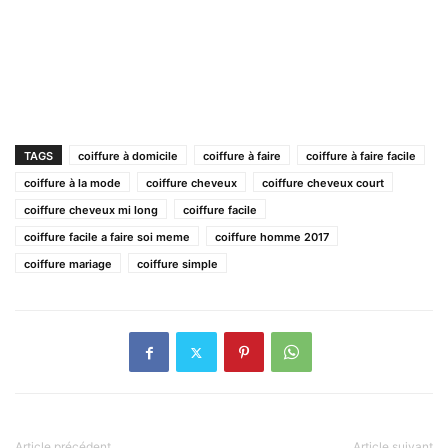
TAGS
coiffure à domicile
coiffure à faire
coiffure à faire facile
coiffure à la mode
coiffure cheveux
coiffure cheveux court
coiffure cheveux mi long
coiffure facile
coiffure facile a faire soi meme
coiffure homme 2017
coiffure mariage
coiffure simple
Article précédent
Article suivant