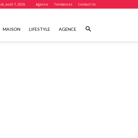
di, août 7, 2026
Agence
Tendances
Contact Us
MAISON
LIFESTYLE
AGENCE