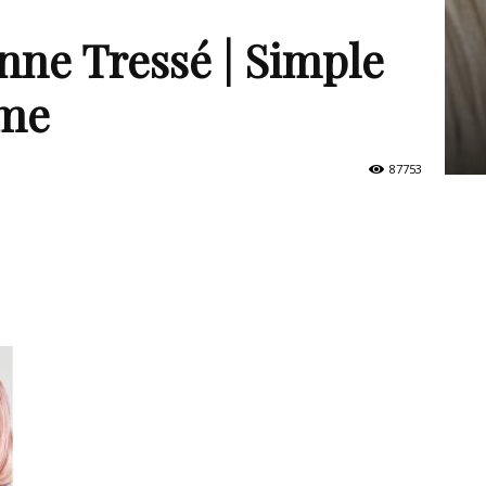
nne Tressé | Simple
ème
87753