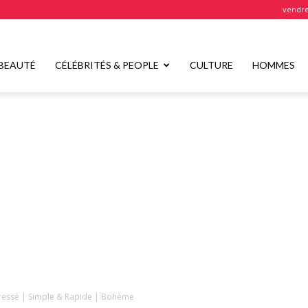
vendre
BEAUTÉ
CÉLÉBRITÉS & PEOPLE
CULTURE
HOMMES
Tressé | Simple & Rapide | Bohème