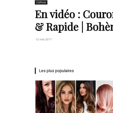
Coiffure
de
En vidéo : Couro
& Rapide | Boh
vie
12 mai 2017
Numéro
Les plus populaires
un