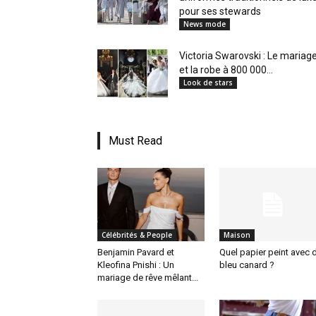
pour ses stewards
News mode
Victoria Swarovski : Le mariag
et la robe à 800 000...
Look de stars
Must Read
Célébrités & People
Maison
Benjamin Pavard et
Quel papier peint avec 
Kleofina Pnishi : Un
bleu canard ?
mariage de rêve mêlant...