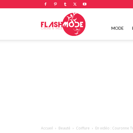
Flashmode
MODE
Magazine
|
Magazine
Accueil
Beauté
Coiffure
En vidéo : Couronne 