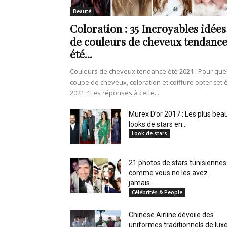
en
Beauté
Coloration : 35 Incroyables idées
de couleurs de cheveux tendanc
été...
Tunisie
Couleurs de cheveux tendance été 2021 : Pour que
coupe de cheveux, coloration et coiffure opter cet 
2021 ? Les réponses à cette...
et
Murex D’or 2017 : Les plus bea
looks de stars en...
Look de stars
21 photos de stars tunisiennes
au
comme vous ne les avez
jamais...
Célébrités & People
Chinese Airline dévoile des
Maghreb
uniformes traditionnels de lux