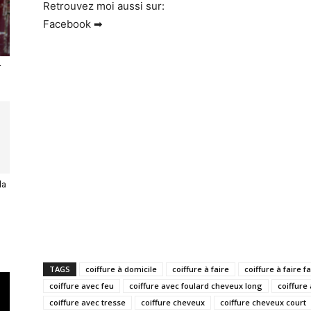
Retrouvez moi aussi sur:
Facebook ➡
r
la
TAGS
coiffure à domicile
coiffure à faire
coiffure à faire fa
coiffure avec feu
coiffure avec foulard cheveux long
coiffure
coiffure avec tresse
coiffure cheveux
coiffure cheveux court