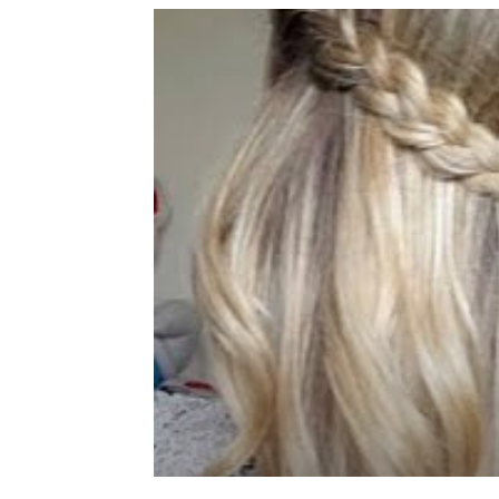
de
mode
et
style