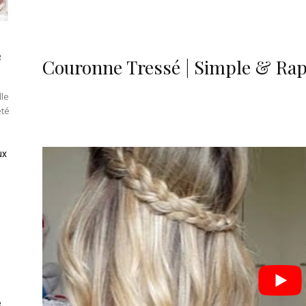
e
Couronne Tressé | Simple & Rap
lle
été
ux
e