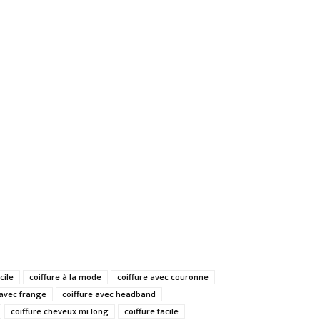
cile
coiffure à la mode
coiffure avec couronne
 avec frange
coiffure avec headband
coiffure cheveux mi long
coiffure facile