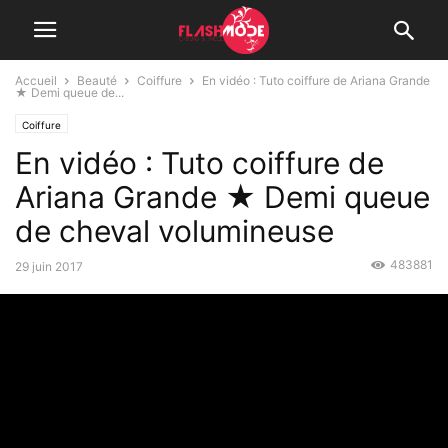
Accueil
Beauté
Coiffure
En vidéo : Tuto coiffure de Ariana Grande
★ Demi queue de...
Coiffure
En vidéo : Tuto coiffure de
Ariana Grande ★ Demi queue
de cheval volumineuse
483881
29 juin 2017