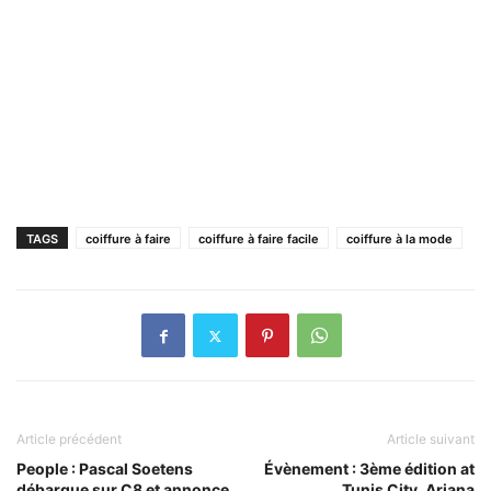
TAGS
coiffure à faire
coiffure à faire facile
coiffure à la mode
Article précédent
Article suivant
People : Pascal Soetens
Évènement : 3ème édition at
débarque sur C8 et annonce
Tunis City, Ariana