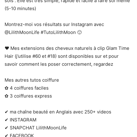
sois . Elle est trés simple, rapide et facile à faire soi même
(5-10 minutes)
Montrez-moi vos résultats sur Instagram avec
@LilithMoonLife #TutoLilithMoon 🙂
❤ Mes extensions des cheveux naturels à clip Glam Time
Hair (j’utilise #60 et #18) sont disponibles sur et pour
savoir comment les poser correctement, regardez
Mes autres tutos coiffure
✿ 4 coiffures faciles
✿ 3 coiffures express
✔ ma chaîne beauté en Anglais avec 250+ videos
✔ INSTAGRAM
✔ SNAPCHAT LilithMoonLife
✔ FACEBOOK