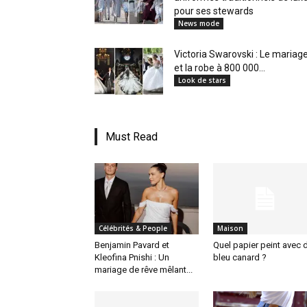
pour ses stewards
News mode
Victoria Swarovski : Le mariag
et la robe à 800 000...
Look de stars
Must Read
Célébrités & People
Maison
Benjamin Pavard et
Quel papier peint avec 
Kleofina Pnishi : Un
bleu canard ?
mariage de rêve mêlant...