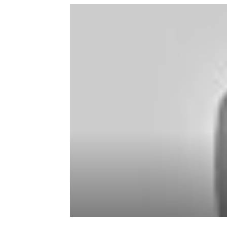
de
mode
et
style