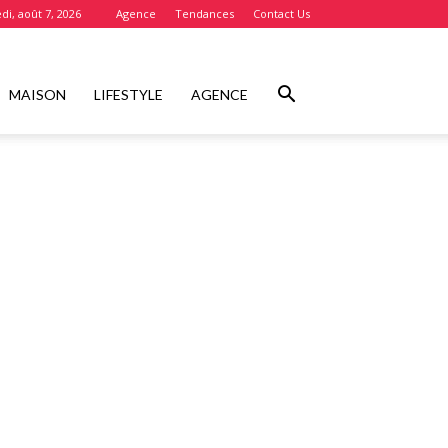
di, août 7, 2026
Agence
Tendances
Contact Us
MAISON
LIFESTYLE
AGENCE