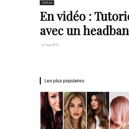
Coiffure
de
En vidéo : Tutori
avec un headba
vie
12 mai 2017
Numéro
Les plus populaires
un