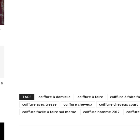
r
la
TAGS
coiffure à domicile
coiffure à faire
coiffure à faire fa
coiffure avec tresse
coiffure cheveux
coiffure cheveux court
coiffure facile a faire soi meme
coiffure homme 2017
coiffur