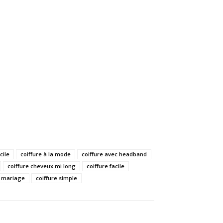
cile
coiffure à la mode
coiffure avec headband
coiffure cheveux mi long
coiffure facile
e mariage
coiffure simple