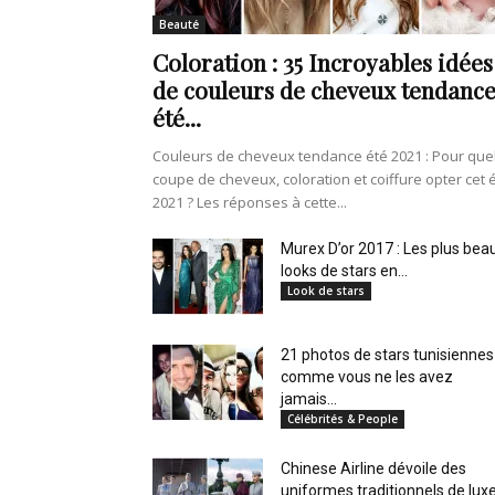
en
Beauté
Coloration : 35 Incroyables idées
de couleurs de cheveux tendanc
été...
Tunisie
Couleurs de cheveux tendance été 2021 : Pour que
coupe de cheveux, coloration et coiffure opter cet 
2021 ? Les réponses à cette...
et
Murex D’or 2017 : Les plus bea
looks de stars en...
Look de stars
21 photos de stars tunisiennes
au
comme vous ne les avez
jamais...
Célébrités & People
Chinese Airline dévoile des
Maghreb
uniformes traditionnels de lux