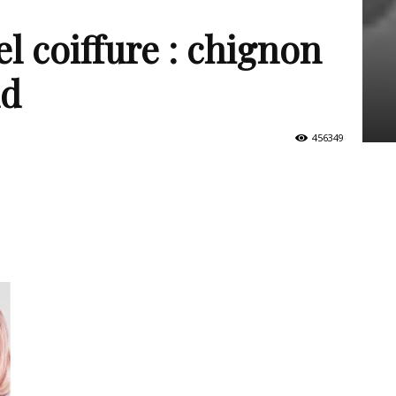
el coiffure : chignon
nd
456349