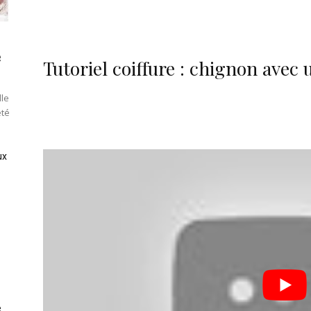
e
Tutoriel coiffure : chignon avec
lle
été
ux
e