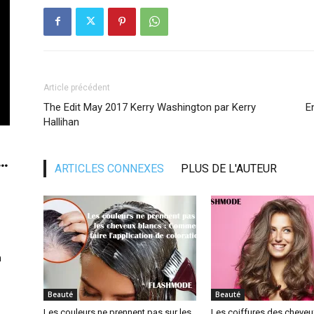
Article précédent
The Edit May 2017 Kerry Washington par Kerry
E
Hallihan
..
ARTICLES CONNEXES
PLUS DE L'AUTEUR
n
Beauté
Beauté
Les couleurs ne prennent pas sur les
Les coiffures des cheveux