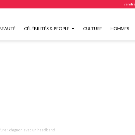
vendre
BEAUTÉ
CÉLÉBRITÉS & PEOPLE
CULTURE
HOMMES
iffure : chignon avec un headband