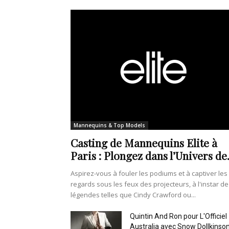
Mannequins & Top Models
Casting de Mannequins Elite à
Paris : Plongez dans l’Univers de.
Aspirez-vous à fouler les podiums et à captiver les
regards sous les feux des projecteurs, à l'instar de
légendes telles que Cindy Crawford ou...
Quintin And Ron pour L'Officiel
Australia avec Snow Dollkinso