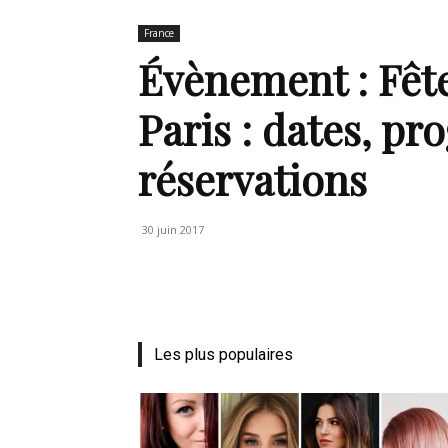
France
de
Évènement : Fête
Paris : dates, p
réservations
mode
30 juin 2017
et
Les plus populaires
style