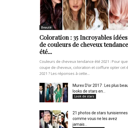
de
Beauté
Coloration : 35 Incroyables idées
vie
de couleurs de cheveux tendanc
été...
Couleurs de cheveux tendance été 2021 : Pour que
coupe de cheveux, coloration et coiffure opter cet 
Numéro
2021 ? Les réponses à cette...
Murex D’or 2017 : Les plus bea
looks de stars en...
Look de stars
un
21 photos de stars tunisiennes
comme vous ne les avez
jamais...