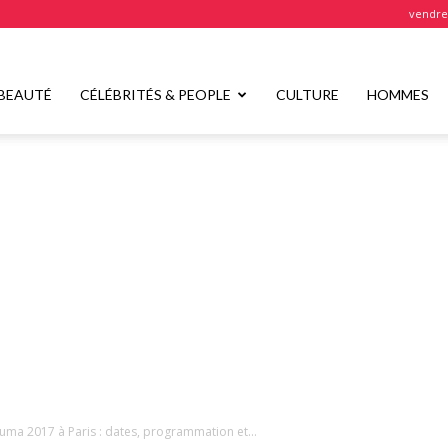
vendred
BEAUTÉ
CÉLÉBRITÉS & PEOPLE
CULTURE
HOMMES
Huma 2017 à Paris : dates, programmation et...