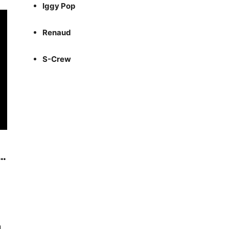
Iggy Pop
Renaud
S-Crew
..
n