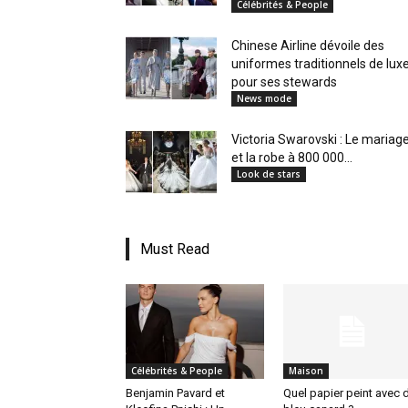
Célébrités & People
en
Chinese Airline dévoile des
uniformes traditionnels de lux
pour ses stewards
News mode
Tunisie
Victoria Swarovski : Le mariag
et la robe à 800 000...
Look de stars
et
Must Read
au
Célébrités & People
Maison
Maghreb
Benjamin Pavard et
Quel papier peint avec 