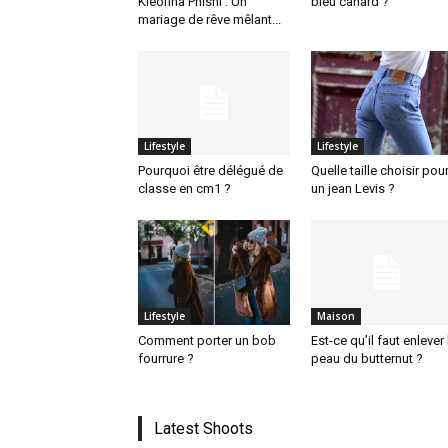
Kleofina Pnishi : Un
bleu canard ?
mariage de rêve mêlant...
Lifestyle
Lifestyle
Pourquoi être délégué de
Quelle taille choisir pou
classe en cm1 ?
un jean Levis ?
Lifestyle
Maison
Comment porter un bob
Est-ce qu’il faut enlever 
fourrure ?
peau du butternut ?
Latest Shoots