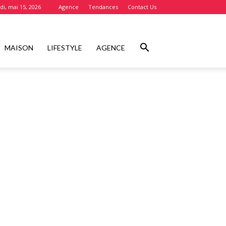
i, mai 15, 2026
Agence
Tendances
Contact Us
MAISON
LIFESTYLE
AGENCE