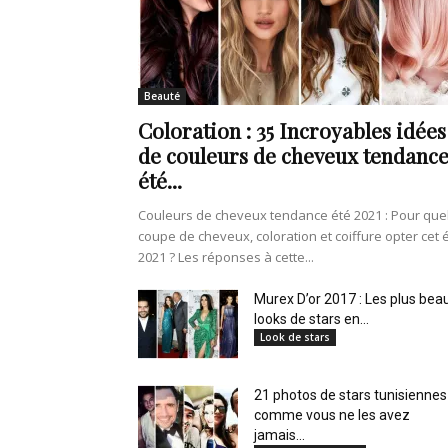
de
Beauté
Coloration : 35 Incroyables idées
vie
de couleurs de cheveux tendanc
été...
Couleurs de cheveux tendance été 2021 : Pour que
coupe de cheveux, coloration et coiffure opter cet 
Numéro
2021 ? Les réponses à cette...
Murex D’or 2017 : Les plus bea
looks de stars en...
Look de stars
un
21 photos de stars tunisiennes
comme vous ne les avez
jamais...