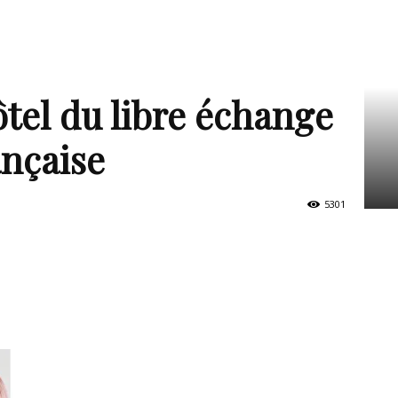
tel du libre échange
ançaise
5301