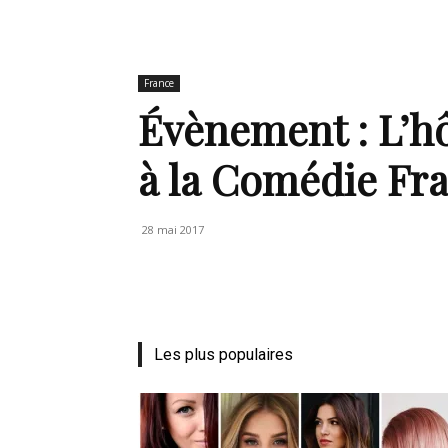
de
France
Évènement : L’hô
à la Comédie Fr
mode
28 mai 2017
et
Les plus populaires
style