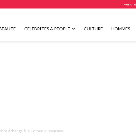
vendred
BEAUTÉ
CÉLÉBRITÉS & PEOPLE
CULTURE
HOMMES
 libre échange à la Comédie Française