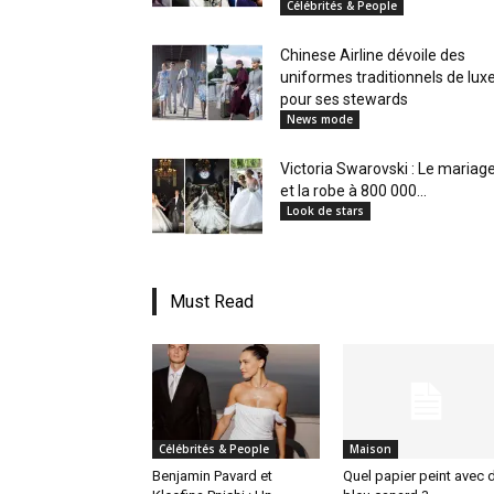
Célébrités & People
en
Chinese Airline dévoile des
uniformes traditionnels de lux
pour ses stewards
News mode
Tunisie
Victoria Swarovski : Le mariag
et la robe à 800 000...
Look de stars
et
Must Read
au
Célébrités & People
Maison
Maghreb
Benjamin Pavard et
Quel papier peint avec 