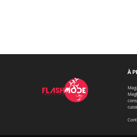
À 
Maga
Magh
cons
cuis
Cont