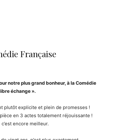
médie Française
pour notre plus grand bonheur, à la Comédie
 libre échange ».
 plutôt explicite et plein de promesses !
ièce en 3 actes totalement réjouissante !
c’est encore meilleur.
de vingt ans, n’est plus exactement