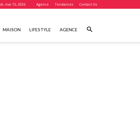
i, mai 15, 2026
Agence
Tendances
Contact Us
MAISON
LIFESTYLE
AGENCE