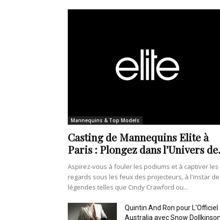
Mannequins & Top Models
Casting de Mannequins Elite à
Paris : Plongez dans l’Univers de.
Aspirez-vous à fouler les podiums et à captiver les
regards sous les feux des projecteurs, à l'instar de
légendes telles que Cindy Crawford ou...
Quintin And Ron pour L'Officiel
Australia avec Snow Dollkinso