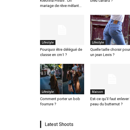
Kleofina Pnishi : Un
bleu canard ?
mariage de rêve mêlant...
Lifestyle
Lifestyle
Pourquoi être délégué de
Quelle taille choisir pou
classe en cm1 ?
un jean Levis ?
Lifestyle
Maison
Comment porter un bob
Est-ce qu’il faut enlever 
fourrure ?
peau du butternut ?
Latest Shoots