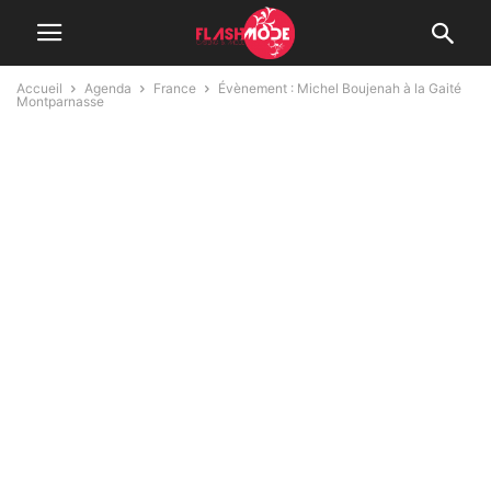
Accueil
Agenda
France
Évènement : Michel Boujenah à la Gaité
Montparnasse