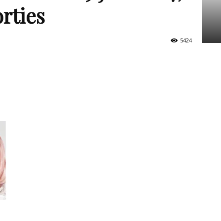
rties
5424