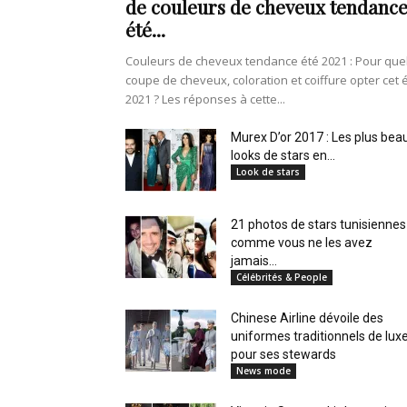
de couleurs de cheveux tendanc
en
été...
Couleurs de cheveux tendance été 2021 : Pour que
coupe de cheveux, coloration et coiffure opter cet 
2021 ? Les réponses à cette...
Tunisie
Murex D’or 2017 : Les plus bea
looks de stars en...
Look de stars
et
21 photos de stars tunisiennes
comme vous ne les avez
jamais...
Célébrités & People
au
Chinese Airline dévoile des
uniformes traditionnels de lux
pour ses stewards
News mode
Maghreb