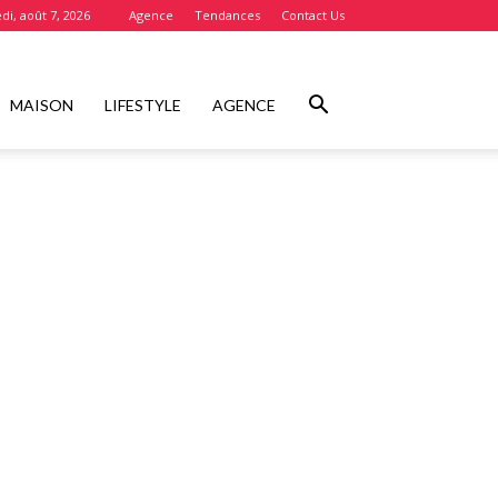
di, août 7, 2026
Agence
Tendances
Contact Us
MAISON
LIFESTYLE
AGENCE