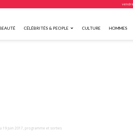
vendre
BEAUTÉ
CÉLÉBRITÉS & PEOPLE
CULTURE
HOMMES
 19 Juin 2017, programme et sorties