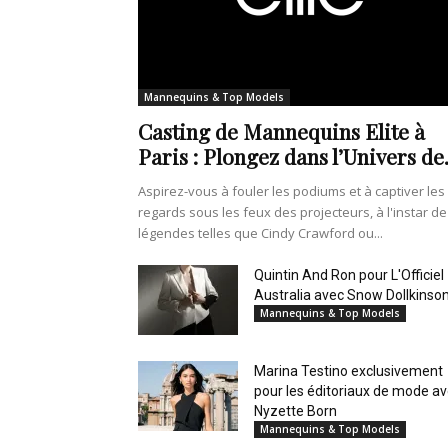
Mannequins & Top Models
Casting de Mannequins Elite à
Paris : Plongez dans l’Univers de.
Aspirez-vous à fouler les podiums et à captiver les
regards sous les feux des projecteurs, à l'instar de
légendes telles que Cindy Crawford ou...
Quintin And Ron pour L'Officiel
Australia avec Snow Dollkinso
Mannequins & Top Models
Marina Testino exclusivement
pour les éditoriaux de mode a
Nyzette Born
Mannequins & Top Models