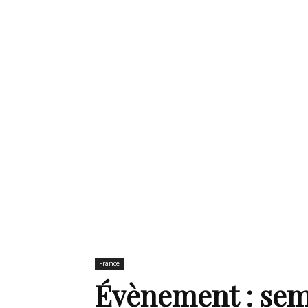
de
mode
et
style
France
Évènement : sema