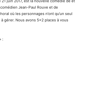
e 21 juin 2017, est la nouvelle comédie de et
u comédien Jean-Paul Rouve et de
choral où les personnages n’ont qu’un seul
s à gérer. Nous avons 5×2 places à vous
» :