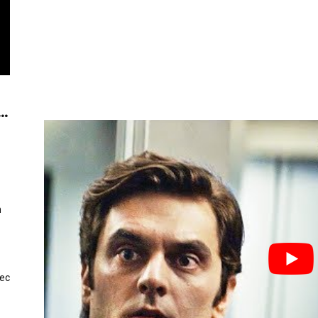
..
n
vec