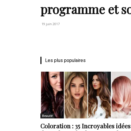
programme et so
de
19 juin 2017
vie
Les plus populaires
Numéro
un
Beauté
Coloration : 35 Incroyables idées