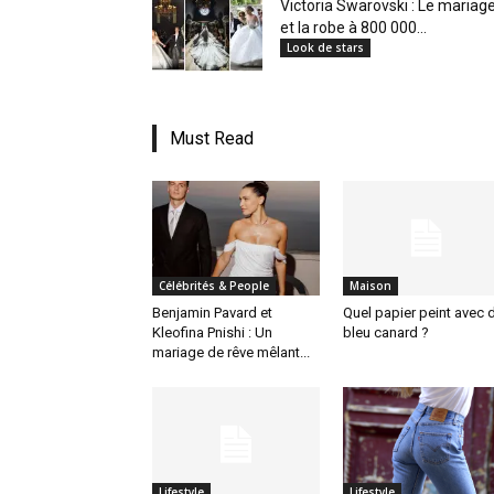
Victoria Swarovski : Le mariag
et la robe à 800 000...
Look de stars
Must Read
Célébrités & People
Maison
Benjamin Pavard et
Quel papier peint avec 
Kleofina Pnishi : Un
bleu canard ?
mariage de rêve mêlant...
Lifestyle
Lifestyle