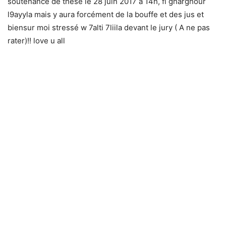
soutenance de thèse le 28 juin 2017 à 14h, fi gharghour
l9ayyla mais y aura forcément de la bouffe et des jus et
biensur moi stressé w 7alti 7liila devant le jury ( A ne pas
rater)!! love u all