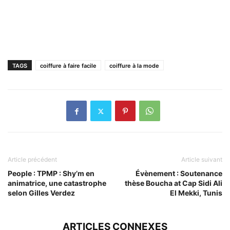
TAGS
coiffure à faire facile
coiffure à la mode
Article précédent
Article suivant
People : TPMP : Shy’m en
Évènement : Soutenance
animatrice, une catastrophe
thèse Boucha at Cap Sidi Ali
selon Gilles Verdez
El Mekki, Tunis
ARTICLES CONNEXES