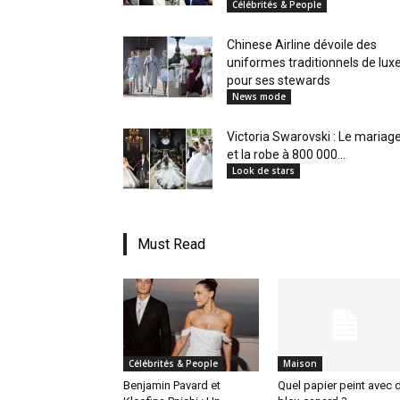
Célébrités & People
en
Chinese Airline dévoile des
uniformes traditionnels de lux
pour ses stewards
News mode
Tunisie
Victoria Swarovski : Le mariag
et la robe à 800 000...
Look de stars
et
Must Read
au
Célébrités & People
Maison
Maghreb
Benjamin Pavard et
Quel papier peint avec 