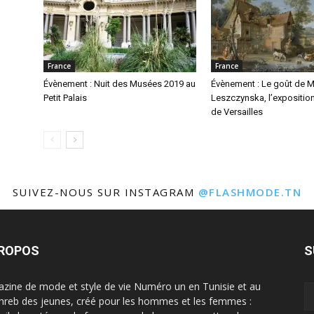
France
France
Évènement : Nuit des Musées 2019 au
Évènement : Le goût de M
Petit Palais
Leszczynska, l’expositio
de Versailles
SUIVEZ-NOUS SUR INSTAGRAM
@FLASHMODE.TN
PROPOS
S
zine de mode et style de vie Numéro un en Tunisie et au
reb des jeunes, créé pour les hommes et les femmes :