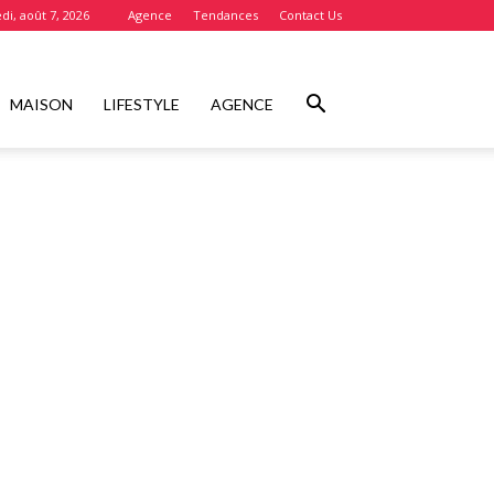
di, août 7, 2026
Agence
Tendances
Contact Us
MAISON
LIFESTYLE
AGENCE