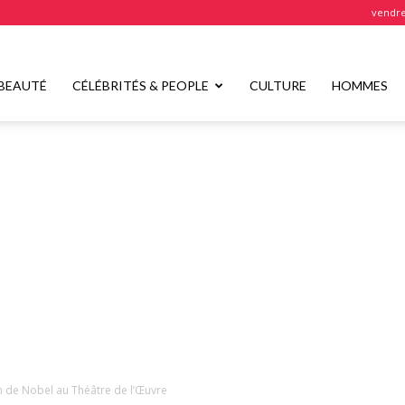
vendre
BEAUTÉ
CÉLÉBRITÉS & PEOPLE
CULTURE
HOMMES
n de Nobel au Théâtre de l’Œuvre