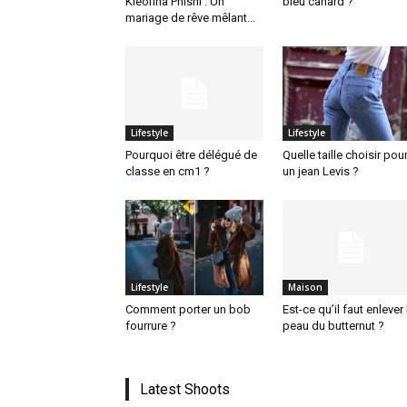
Kleofina Pnishi : Un
bleu canard ?
mariage de rêve mêlant...
Lifestyle
Lifestyle
Pourquoi être délégué de
Quelle taille choisir pou
classe en cm1 ?
un jean Levis ?
Lifestyle
Maison
Comment porter un bob
Est-ce qu’il faut enlever 
fourrure ?
peau du butternut ?
Latest Shoots