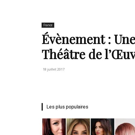
de
France
Évènement : Une
Théâtre de l’Œu
mode
18 juillet 2017
et
Les plus populaires
style