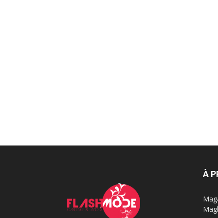
À 
Maga
Magh