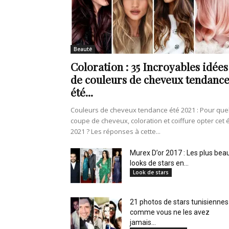
de
Beauté
Coloration : 35 Incroyables idées
vie
de couleurs de cheveux tendanc
été...
Couleurs de cheveux tendance été 2021 : Pour que
coupe de cheveux, coloration et coiffure opter cet 
Numéro
2021 ? Les réponses à cette...
Murex D’or 2017 : Les plus bea
looks de stars en...
Look de stars
un
21 photos de stars tunisiennes
comme vous ne les avez
jamais...