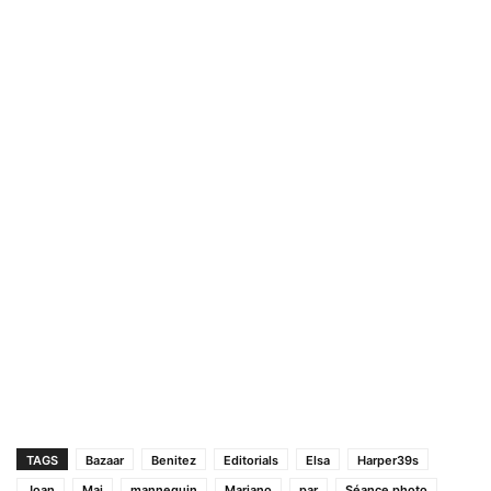
TAGS
Bazaar
Benitez
Editorials
Elsa
Harper39s
Joan
Mai
mannequin
Mariano
par
Séance photo