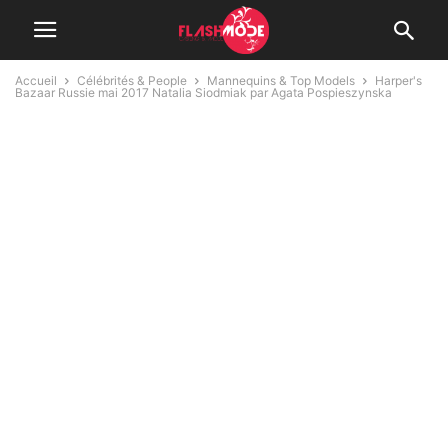
Accueil
Célébrités & People
Mannequins & Top Models
Harper's
Bazaar Russie mai 2017 Natalia Siodmiak par Agata Pospieszynska