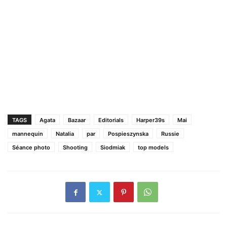
TAGS
Agata
Bazaar
Editorials
Harper39s
Mai
mannequin
Natalia
par
Pospieszynska
Russie
Séance photo
Shooting
Siodmiak
top models