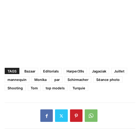
TAGS
Bazaar
Editorials
Harper39s
Jagaciak
Juillet
mannequin
Monika
par
Schirmacher
Séance photo
Shooting
Tom
top models
Turquie