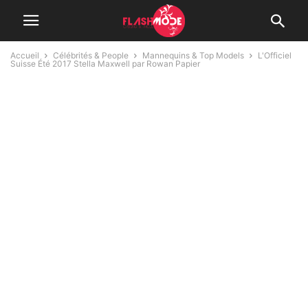
Accueil
Célébrités & People
Mannequins & Top Models
L'Officiel
Suisse Été 2017 Stella Maxwell par Rowan Papier