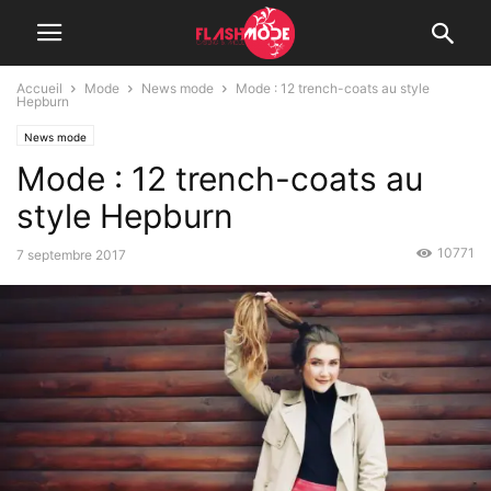
Accueil
Mode
News mode
Mode : 12 trench-coats au style
Hepburn
News mode
Mode : 12 trench-coats au
style Hepburn
10771
7 septembre 2017