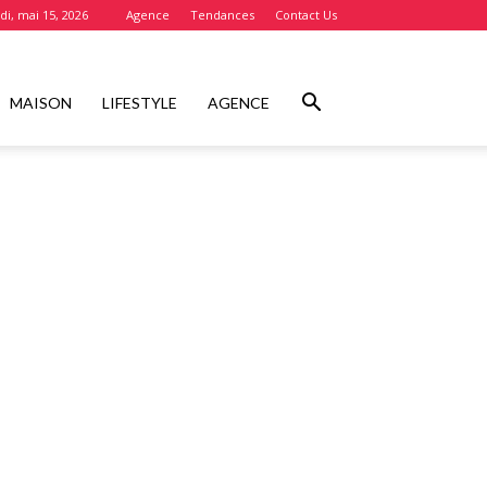
i, mai 15, 2026
Agence
Tendances
Contact Us
MAISON
LIFESTYLE
AGENCE