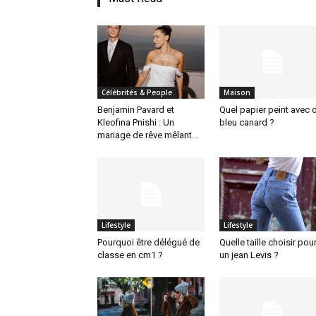
Célébrités & People
Maison
Benjamin Pavard et
Quel papier peint avec 
Kleofina Pnishi : Un
bleu canard ?
mariage de rêve mêlant...
Lifestyle
Lifestyle
Pourquoi être délégué de
Quelle taille choisir pou
classe en cm1 ?
un jean Levis ?