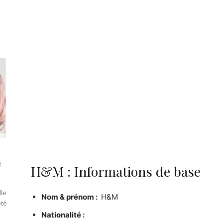
e
H&M : Informations de base
lle
Nom & prénom :
H&M
été
Nationalité :