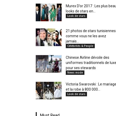
en
Murex D’or 2017 : Les plus bea
looks de stars en...
Look de stars
Tunisie
21 photos de stars tunisiennes
comme vous ne les avez
jamais...
Célébrités & People
et
Chinese Airline dévoile des
uniformes traditionnels de lux
pour ses stewards
News mode
au
Victoria Swarovski : Le mariag
et la robe à 800 000...
Look de stars
Maghreb
Must Read