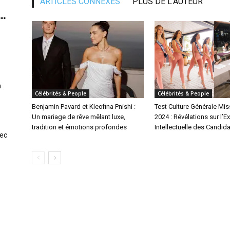
ARTICLES CONNEXES
PLUS DE L'AUTEUR
..
n
Célébrités & People
Célébrités & People
Benjamin Pavard et Kleofina Pnishi :
Test Culture Générale Mis
Un mariage de rêve mêlant luxe,
2024 : Révélations sur l’E
tradition et émotions profondes
Intellectuelle des Candid
vec