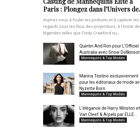
Casting de Mannequins Elite à
Paris : Plongez dans l’Univers de.
Aspirez-vous à fouler les podiums et à captiver les
regards sous les feux des projecteurs, à l'instar de
légendes telles que Cindy Crawford ou...
Quintin And Ron pour L'Officiel
Australia avec Snow Dollkinso
Mannequins & Top Models
Marina Testino exclusivement
pour les éditoriaux de mode a
Nyzette Born
Mannequins & Top Models
L'élégance de Harry Winston et
Van Cleef & Arpels par ELLE...
Mannequins & Top Models