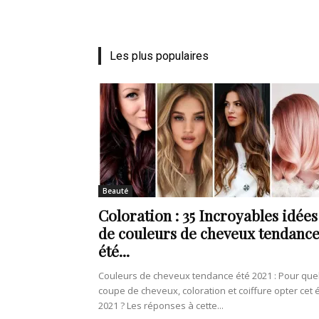
de
Les plus populaires
vie
Numéro
Beauté
Coloration : 35 Incroyables idées
de couleurs de cheveux tendanc
été...
un
Couleurs de cheveux tendance été 2021 : Pour que
coupe de cheveux, coloration et coiffure opter cet 
2021 ? Les réponses à cette...