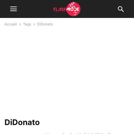
Accueil
Tags
DiDonato
DiDonato