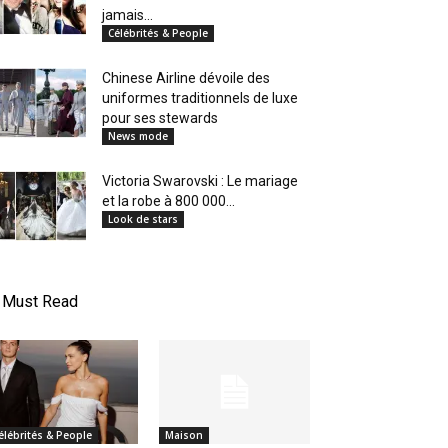
jamais...
Célébrités & People
Chinese Airline dévoile des
uniformes traditionnels de luxe
pour ses stewards
News mode
Victoria Swarovski : Le mariage
et la robe à 800 000...
Look de stars
Must Read
élébrités & People
Maison