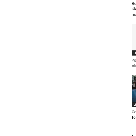
Be
Kl
ma
L
Po
cl
L
Co
fo