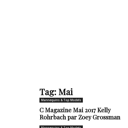
de
mode
et
Tag: Mai
Mannequins & Top Models
style
C Magazine Mai 2017 Kelly
Rohrbach par Zoey Grossman
Mannequins & Top Models