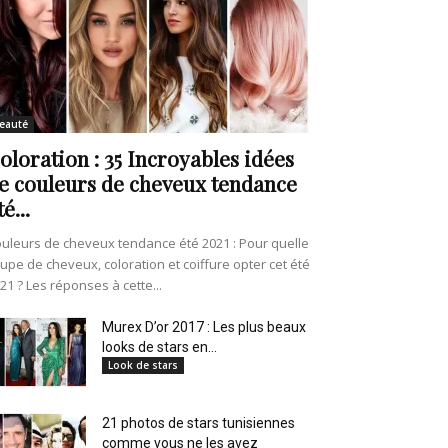
eauté
oloration : 35 Incroyables idées
e couleurs de cheveux tendance
té...
uleurs de cheveux tendance été 2021 : Pour quelle
upe de cheveux, coloration et coiffure opter cet été
21 ? Les réponses à cette...
Murex D’or 2017 : Les plus beaux
looks de stars en...
Look de stars
21 photos de stars tunisiennes
comme vous ne les avez