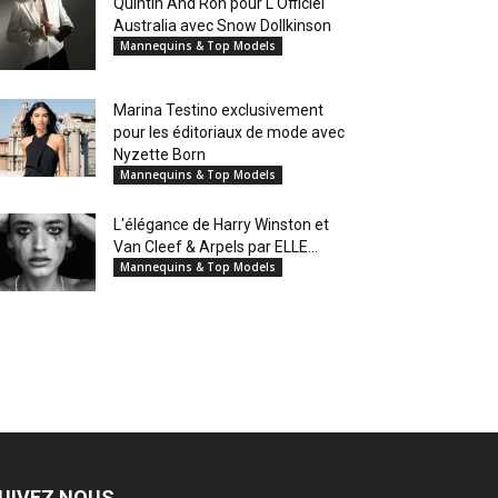
Quintin And Ron pour L'Officiel
Australia avec Snow Dollkinson
Mannequins & Top Models
Marina Testino exclusivement
pour les éditoriaux de mode avec
Nyzette Born
Mannequins & Top Models
L'élégance de Harry Winston et
Van Cleef & Arpels par ELLE...
Mannequins & Top Models
UIVEZ NOUS