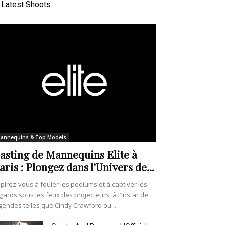
Latest Shoots
annequins & Top Models
asting de Mannequins Elite à
aris : Plongez dans l’Univers de...
pirez-vous à fouler les podiums et à captiver les
gards sous les feux des projecteurs, à l'instar de
gendes telles que Cindy Crawford ou...