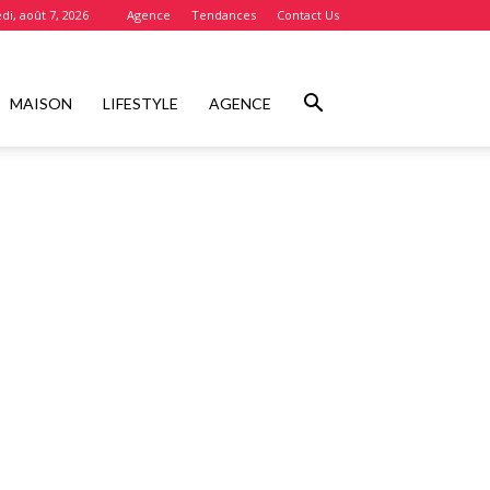
di, août 7, 2026
Agence
Tendances
Contact Us
MAISON
LIFESTYLE
AGENCE