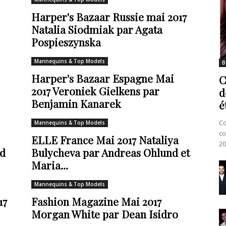
Harper's Bazaar Russie mai 2017
Natalia Siodmiak par Agata
Pospieszynska
Mannequins & Top Models
B
Harper's Bazaar Espagne Mai
C
2017 Veroniek Gielkens par
d
Benjamin Kanarek
é
Co
Mannequins & Top Models
co
ELLE France Mai 2017 Nataliya
20
ld
Bulycheva par Andreas Ohlund et
Maria...
Mannequins & Top Models
17
Fashion Magazine Mai 2017
Morgan White par Dean Isidro