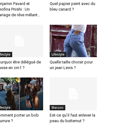
njamin Pavard et
Quel papier peint avec du
eofina Pnishi : Un
bleu canard ?
riage de rêve mêlant...
ifestyle
Lifestyle
urquoi être délégué de
Quelle taille choisir pour
asse en cm1 ?
un jean Levis ?
ifestyle
Maison
mment porter un bob
Est-ce qu’il faut enlever la
urrure ?
peau du butternut ?