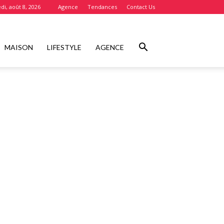
i, août 8, 2026
Agence
Tendances
Contact Us
MAISON
LIFESTYLE
AGENCE