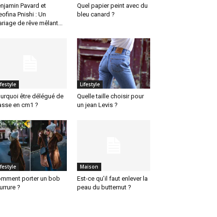
njamin Pavard et
Quel papier peint avec du
eofina Pnishi : Un
bleu canard ?
riage de rêve mêlant...
ifestyle
Lifestyle
urquoi être délégué de
Quelle taille choisir pour
asse en cm1 ?
un jean Levis ?
ifestyle
Maison
mment porter un bob
Est-ce qu’il faut enlever la
urrure ?
peau du butternut ?