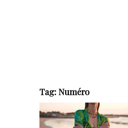
de
mode
et
Tag: Numéro
style