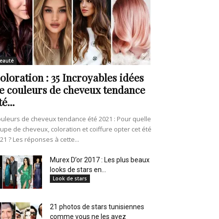
eauté
oloration : 35 Incroyables idées
e couleurs de cheveux tendance
té...
uleurs de cheveux tendance été 2021 : Pour quelle
upe de cheveux, coloration et coiffure opter cet été
21 ? Les réponses à cette...
Murex D’or 2017 : Les plus beaux
looks de stars en...
Look de stars
21 photos de stars tunisiennes
comme vous ne les avez