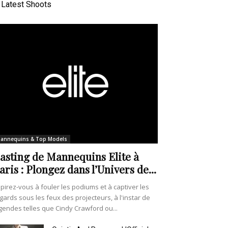
Latest Shoots
annequins & Top Models
asting de Mannequins Elite à
aris : Plongez dans l’Univers de...
pirez-vous à fouler les podiums et à captiver les
gards sous les feux des projecteurs, à l'instar de
gendes telles que Cindy Crawford ou...