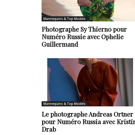
de
Mannequins & Top Models
Photographe Sy Thierno pour
Numéro Russie avec Ophelie
vie
Guillermand
Numéro
Mannequins & Top Models
un
Le photographe Andreas Ortner
pour Numéro Russia avec Kristi
Drab