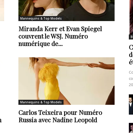
Mannequins & Top Models
Miranda Kerr et Evan Spiegel
couvrent le WSJ. Numéro
B
numérique de...
C
d
é
Co
co
20
Mannequins & Top Models
Carlos Teixeira pour Numéro
n
Russia avec Nadine Leopold