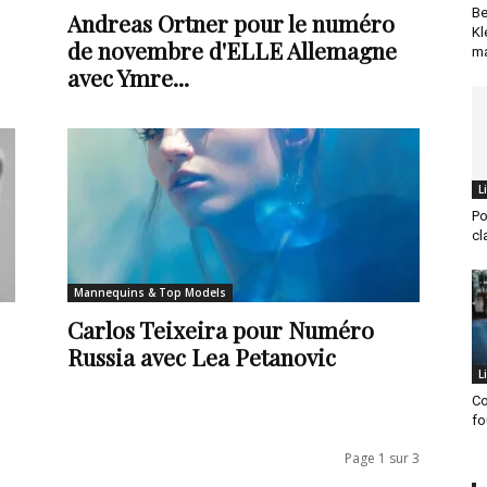
Be
Andreas Ortner pour le numéro
Kl
de novembre d'ELLE Allemagne
ma
avec Ymre...
L
Po
cl
Mannequins & Top Models
Carlos Teixeira pour Numéro
Russia avec Lea Petanovic
L
Co
fo
Page 1 sur 3