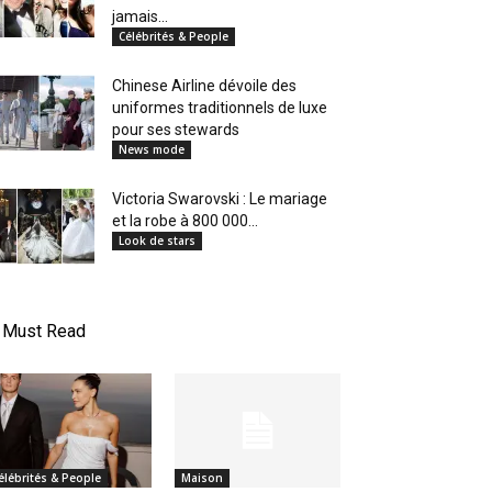
jamais...
Célébrités & People
Chinese Airline dévoile des
uniformes traditionnels de luxe
pour ses stewards
News mode
Victoria Swarovski : Le mariage
et la robe à 800 000...
Look de stars
Must Read
élébrités & People
Maison