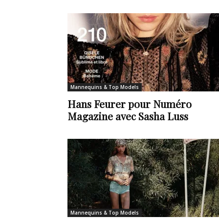
en
Tunisie
Mannequins & Top Models
Hans Feurer pour Numéro
et
Magazine avec Sasha Luss
au
Maghreb
Mannequins & Top Models