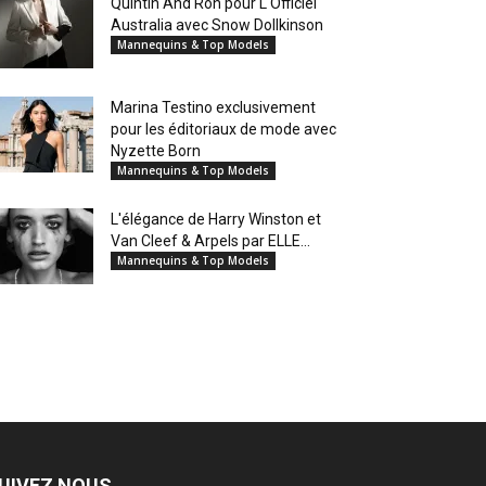
Quintin And Ron pour L'Officiel
Australia avec Snow Dollkinson
Mannequins & Top Models
Marina Testino exclusivement
pour les éditoriaux de mode avec
Nyzette Born
Mannequins & Top Models
L'élégance de Harry Winston et
Van Cleef & Arpels par ELLE...
Mannequins & Top Models
UIVEZ NOUS