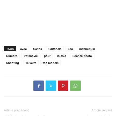
TAGS
avec
Carlos
Editorials
Lea
mannequin
Numéro
Petanovic
pour
Russia
Séance photo
Shooting
Teixeira
top models
Article précédent
Article suivant