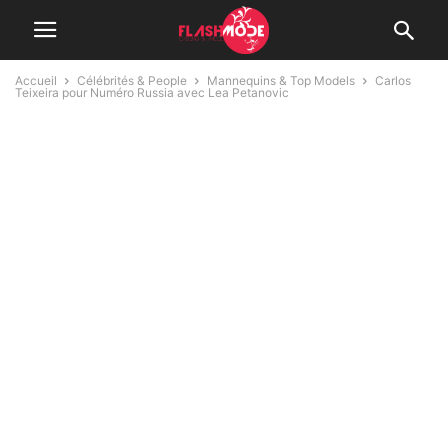
Accueil
Célébrités & People
Mannequins & Top Models
Carlos
Teixeira pour Numéro Russia avec Lea Petanovic