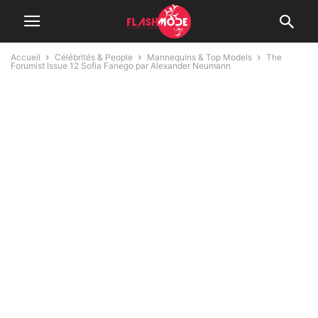
Accueil
Célébrités & People
Mannequins & Top Models
The
Forumist Issue 12 Sofia Fanego par Alexander Neumann