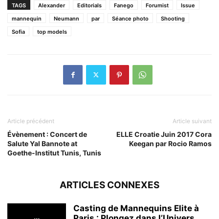
TAGS
Alexander
Editorials
Fanego
Forumist
Issue
mannequin
Neumann
par
Séance photo
Shooting
Sofia
top models
Article précédent
Article suivant
Évènement : Concert de
ELLE Croatie Juin 2017 Cora
Salute Yal Bannote at
Keegan par Rocio Ramos
Goethe-Institut Tunis, Tunis
ARTICLES CONNEXES
Casting de Mannequins Elite à
Paris : Plongez dans l’Univers