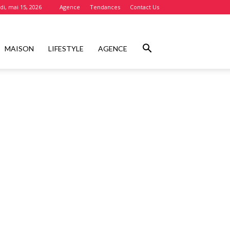
i, mai 15, 2026
Agence
Tendances
Contact Us
MAISON
LIFESTYLE
AGENCE