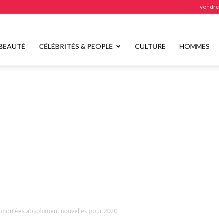
vendred
BEAUTÉ
CÉLÉBRITÉS & PEOPLE
CULTURE
HOMMES
 ondulées absolument nouvelles pour 2020