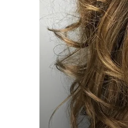
de
vie
Numéro
un