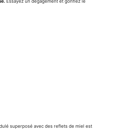
ue.
Essayez un dégagement et gonflez le
ulé superposé avec des reflets de miel est