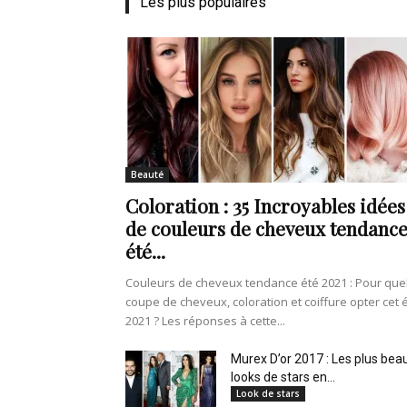
Les plus populaires
Beauté
Coloration : 35 Incroyables idées
de couleurs de cheveux tendanc
été...
Couleurs de cheveux tendance été 2021 : Pour que
coupe de cheveux, coloration et coiffure opter cet 
2021 ? Les réponses à cette...
Murex D’or 2017 : Les plus bea
looks de stars en...
Look de stars