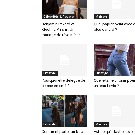
Célébrités & People
Maison
Benjamin Pavard et
Quel papier peint avec 
Kleofina Pnishi : Un
bleu canard ?
mariage de rêve mêlant...
Lifestyle
Lifestyle
Pourquoi être délégué de
Quelle taille choisir pou
classe en cm1 ?
un jean Levis ?
Lifestyle
Maison
Comment porter un bob
Est-ce qu’il faut enlever 