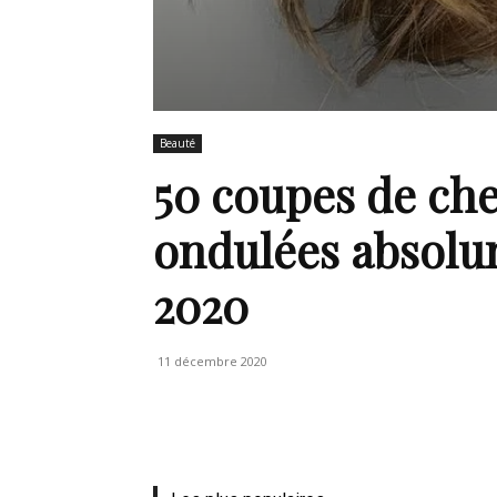
en
Tunisie
Beauté
50 coupes de che
ondulées absolu
et
2020
au
11 décembre 2020
Maghreb