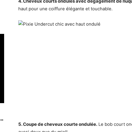
4. Cheveux courts ondulés avec dégagement de nuq
haut pour une coiffure élégante et touchable.
..
5. Coupe de cheveux courte ondulée.
Le bob court ond
aussi doux que du miel!