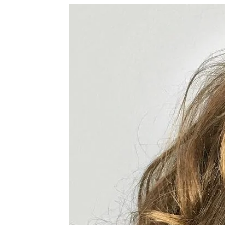
de
mode
et
style