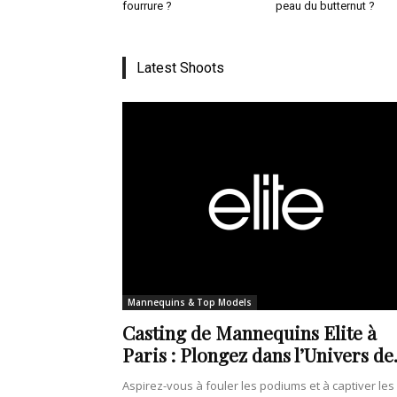
fourrure ?
peau du butternut ?
Latest Shoots
Mannequins & Top Models
Casting de Mannequins Elite à
Paris : Plongez dans l’Univers de.
Aspirez-vous à fouler les podiums et à captiver les