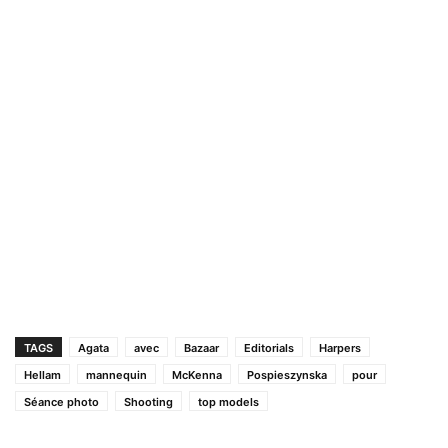
TAGS
Agata
avec
Bazaar
Editorials
Harpers
Hellam
mannequin
McKenna
Pospieszynska
pour
Séance photo
Shooting
top models