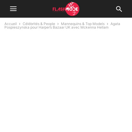
Accueil
Célébrités & People
Mannequins & Top Models
Agata
Pospieszynska pour Harper’s Bazaar UK avec Mckenna Hellam