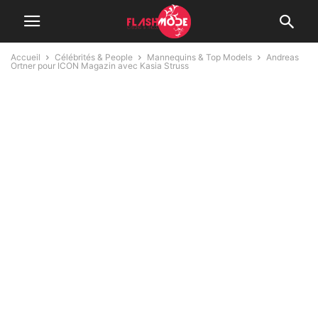
Accueil
Célébrités & People
Mannequins & Top Models
Andreas
Ortner pour ICON Magazin avec Kasia Struss