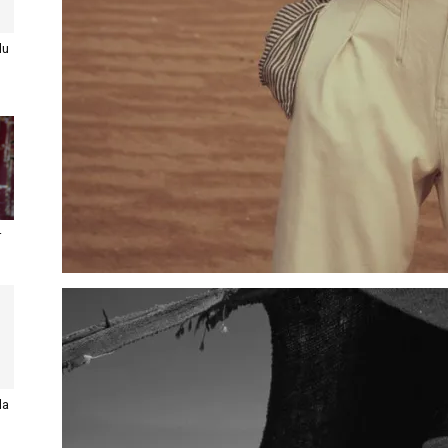
du
r
la