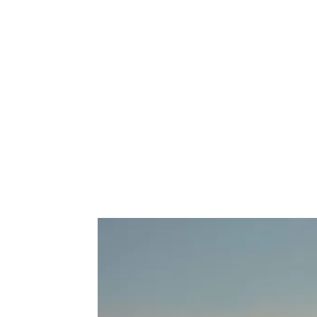
de
mode
et
style