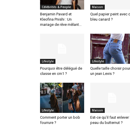
Célébrités & People
Maison
Benjamin Pavard et
Quel papier peint avec 
Kleofina Pnishi : Un
bleu canard ?
mariage de rêve mêlant...
Lifestyle
Lifestyle
Pourquoi être délégué de
Quelle taille choisir pou
classe en cm1 ?
un jean Levis ?
Lifestyle
Maison
Comment porter un bob
Est-ce qu’il faut enlever 
fourrure ?
peau du butternut ?