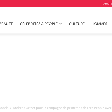
vendre
BEAUTÉ
CÉLÉBRITÉS & PEOPLE
CULTURE
HOMMES
odels
Andreas Ortner pour la campagne de printemps de Free People avec 