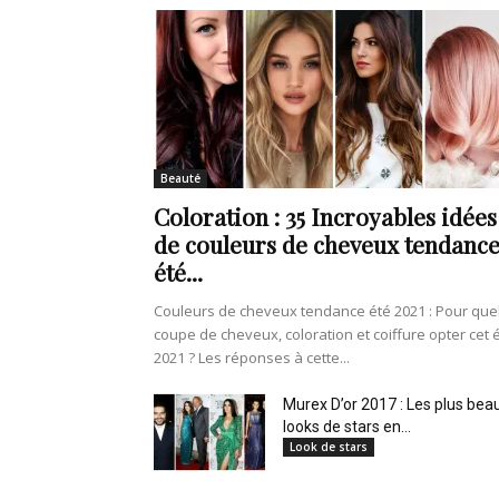
Beauté
Coloration : 35 Incroyables idées
de couleurs de cheveux tendanc
été...
Couleurs de cheveux tendance été 2021 : Pour que
coupe de cheveux, coloration et coiffure opter cet 
2021 ? Les réponses à cette...
Murex D’or 2017 : Les plus bea
looks de stars en...
Look de stars