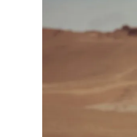
de
vie
Numéro
un