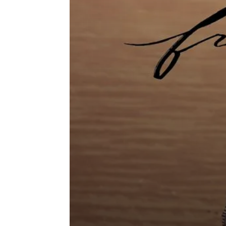
en
Tunisie
et
au
Maghreb