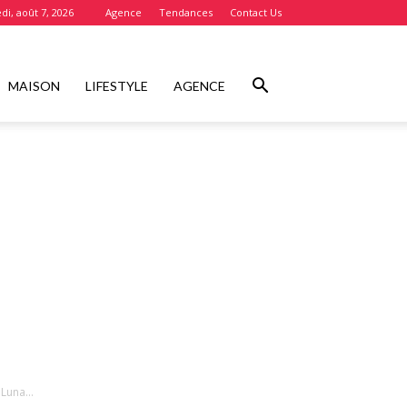
di, août 7, 2026
Agence
Tendances
Contact Us
MAISON
LIFESTYLE
AGENCE
Luna...