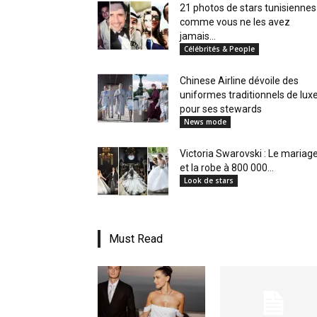
21 photos de stars tunisiennes
comme vous ne les avez
jamais...
Célébrités & People
Chinese Airline dévoile des
uniformes traditionnels de lux
pour ses stewards
News mode
Victoria Swarovski : Le mariag
et la robe à 800 000...
Look de stars
Must Read