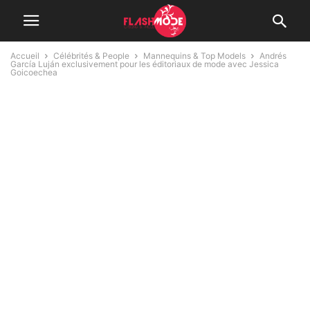
Accueil
Célébrités & People
Mannequins & Top Models
Andrés
García Luján exclusivement pour les éditoriaux de mode avec Jessica
Goicoechea