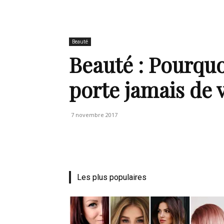
de
Beauté
Beauté : Pourqu
porte jamais de 
mode
7 novembre 2017
et
Les plus populaires
style