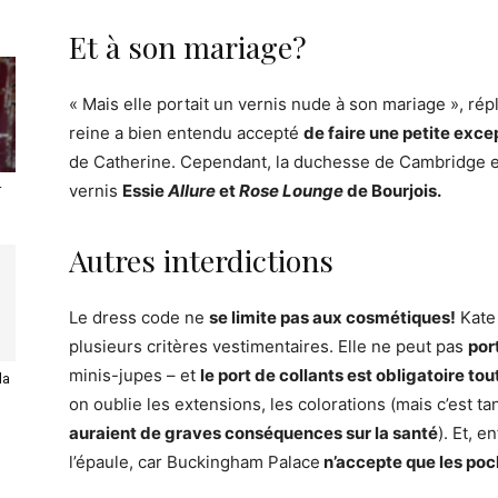
Et à son mariage?
« Mais elle portait un vernis nude à son mariage », répl
reine a bien entendu accepté
de faire une petite exce
de Catherine. Cependant, la duchesse de Cambridge e
vernis
Essie
Allure
et
Rose Lounge
de Bourjois.
r
Autres interdictions
Le dress code ne
se limite pas aux cosmétiques!
Kate 
plusieurs critères vestimentaires. Elle ne peut pas
por
minis-jupes – et
le port de collants est obligatoire tou
la
on oublie les extensions, les colorations (mais c’est ta
auraient de graves conséquences sur la santé
). Et, e
l’épaule, car Buckingham Palace
n’accepte que les poc