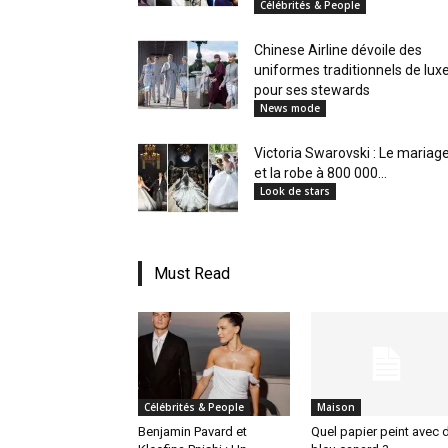
Célébrités & People
en
Chinese Airline dévoile des
uniformes traditionnels de lux
pour ses stewards
News mode
Tunisie
Victoria Swarovski : Le mariag
et la robe à 800 000...
Look de stars
et
Must Read
au
Célébrités & People
Maison
Maghreb
Benjamin Pavard et
Quel papier peint avec 