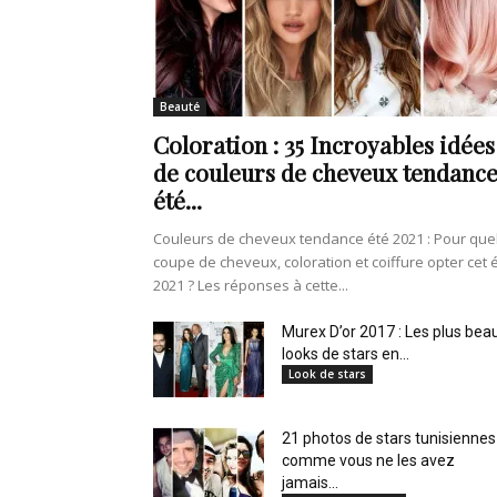
de
Beauté
Coloration : 35 Incroyables idées
vie
de couleurs de cheveux tendanc
été...
Couleurs de cheveux tendance été 2021 : Pour que
coupe de cheveux, coloration et coiffure opter cet 
Numéro
2021 ? Les réponses à cette...
Murex D’or 2017 : Les plus bea
looks de stars en...
Look de stars
un
21 photos de stars tunisiennes
comme vous ne les avez
jamais...