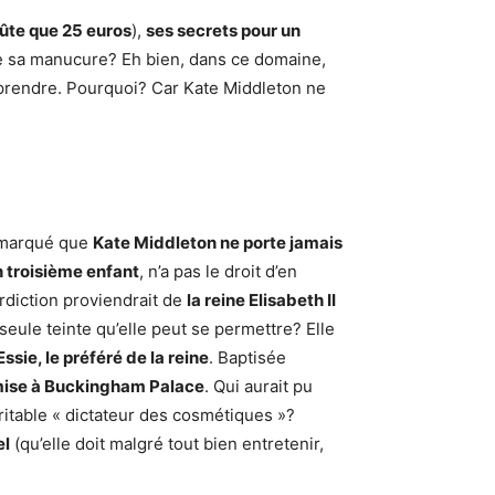
oûte que 25 euros
),
ses secrets pour un
de sa manucure? Eh bien, dans ce domaine,
rendre. Pourquoi? Car Kate Middleton ne
remarqué que
Kate Middleton ne porte jamais
n troisième enfant
, n’a pas le droit d’en
erdiction proviendrait de
la reine Elisabeth II
 seule teinte qu’elle peut se permettre? Elle
sie, le préféré de la reine
. Baptisée
dmise à Buckingham Palace
. Qui aurait pu
éritable « dictateur des cosmétiques »?
el
(qu’elle doit malgré tout bien entretenir,