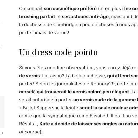
On connaît
son cosmétique préféré
(et en plus
il ne c
brushing parfait
et
ses astuces anti-âge
, mais quid 
e
la duchesse de Cambridge a peu de choses à nous app
porte jamais de vernis!
e
Un dress code pointu
Si vous êtes une fine observatrice, vous aurez déjà 
de vernis
. La raison? La belle duchesse,
qui attend so
porter! Selon les journalistes de Refinery29, cette int
herself,
qui trouverait le vernis coloré peu élégant
. La
serait autorisée à porter
un vernis nude de la gamme Es
« Ballet Slippers », la teinte
serait la seule couleur a
croire que la sympathique reine Elisabeth II était un v
Résultat,
Kate a décidé de laisser ses ongles au natur
of course
).
du