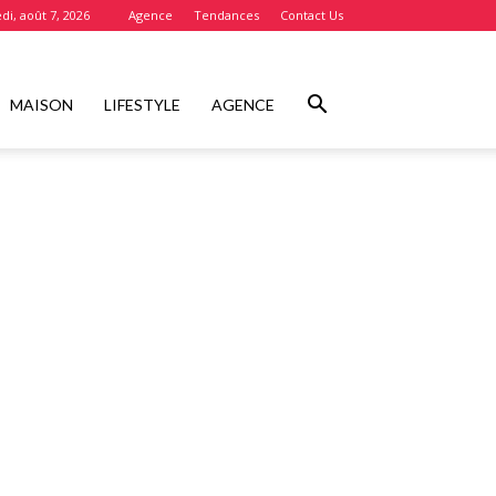
di, août 7, 2026
Agence
Tendances
Contact Us
MAISON
LIFESTYLE
AGENCE