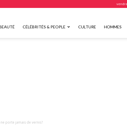
vendre
BEAUTÉ
CÉLÉBRITÉS & PEOPLE
CULTURE
HOMMES
ne porte jamais de vernis?