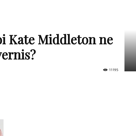
oi Kate Middleton ne
vernis?
11195