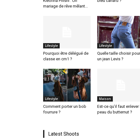
Kleofina Pnishi : Un
bleu canard ?
mariage de rêve mêlant...
Lifestyle
Lifestyle
Pourquoi être délégué de
Quelle taille choisir pou
classe en cm1 ?
un jean Levis ?
Lifestyle
Maison
Comment porter un bob
Est-ce qu’il faut enlever 
fourrure ?
peau du butternut ?
Latest Shoots