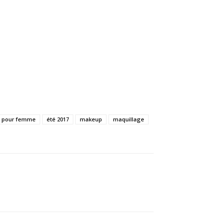
é pour femme
été 2017
makeup
maquillage