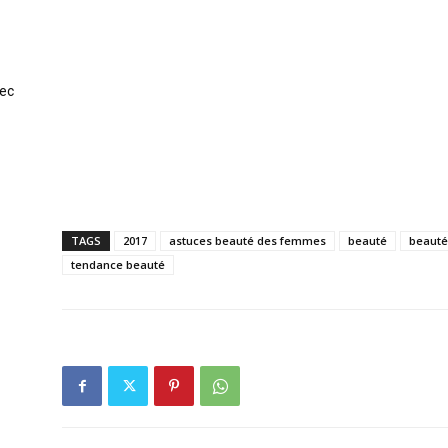
vec
TAGS
2017
astuces beauté des femmes
beauté
beaut
tendance beauté