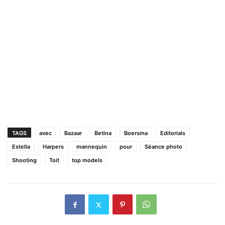
TAGS
avec
Bazaar
Betina
Boersma
Editorials
Estella
Harpers
mannequin
pour
Séance photo
Shooting
Toit
top models