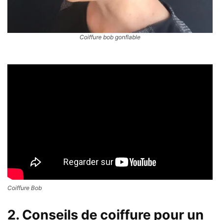
Coiffure bob gonflable
Coiffure Bob
2. Conseils de coiffure pour un