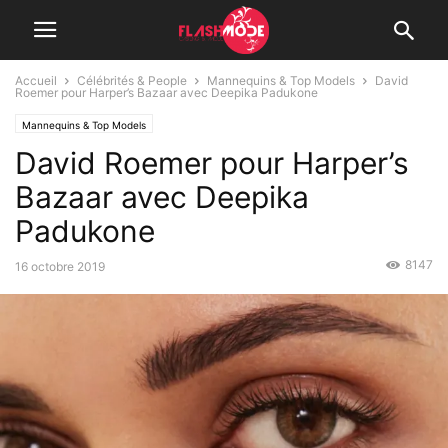
Accueil
Célébrités & People
Mannequins & Top Models
David
Roemer pour Harper’s Bazaar avec Deepika Padukone
Mannequins & Top Models
David Roemer pour Harper’s
Bazaar avec Deepika
Padukone
8147
16 octobre 2019