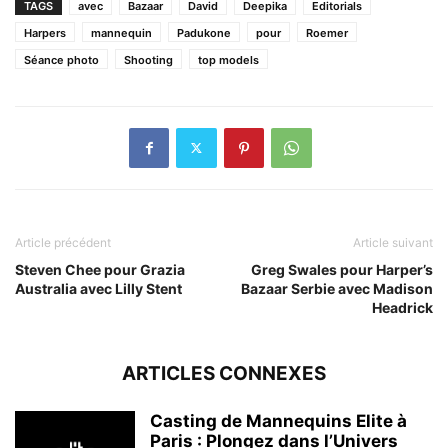
TAGS
avec
Bazaar
David
Deepika
Editorials
Harpers
mannequin
Padukone
pour
Roemer
Séance photo
Shooting
top models
Article précédent
Article suivant
Steven Chee pour Grazia
Greg Swales pour Harper’s
Australia avec Lilly Stent
Bazaar Serbie avec Madison
Headrick
ARTICLES CONNEXES
Casting de Mannequins Elite à
Paris : Plongez dans l’Univers