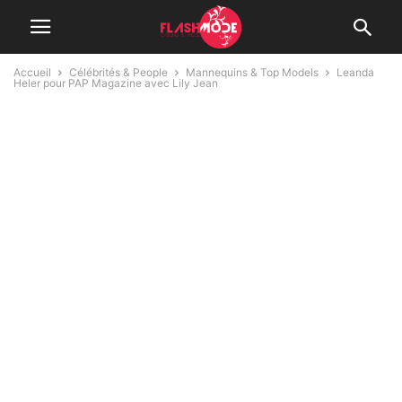
Accueil
Célébrités & People
Mannequins & Top Models
Leanda
Heler pour PAP Magazine avec Lily Jean