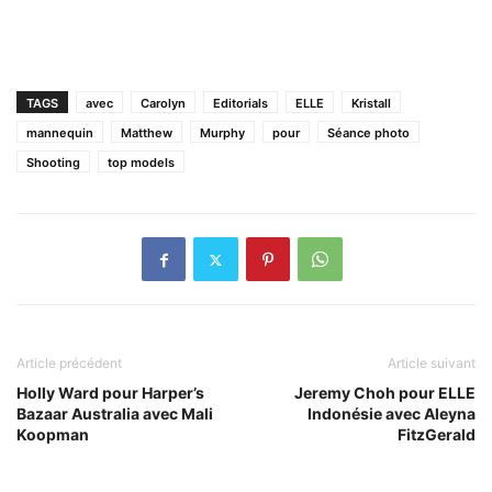
TAGS
avec
Carolyn
Editorials
ELLE
Kristall
mannequin
Matthew
Murphy
pour
Séance photo
Shooting
top models
Article précédent
Article suivant
Holly Ward pour Harper’s
Jeremy Choh pour ELLE
Bazaar Australia avec Mali
Indonésie avec Aleyna
Koopman
FitzGerald