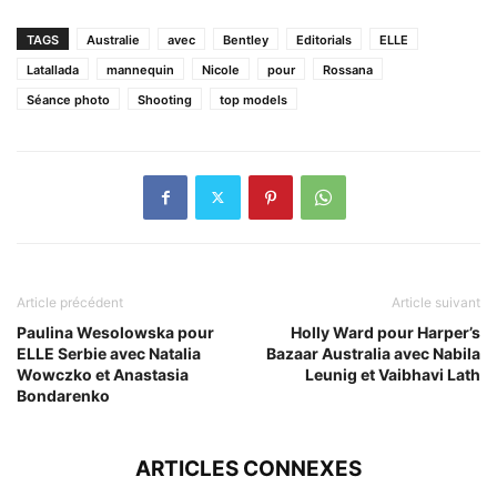
TAGS
Australie
avec
Bentley
Editorials
ELLE
Latallada
mannequin
Nicole
pour
Rossana
Séance photo
Shooting
top models
Article précédent
Article suivant
Paulina Wesolowska pour
Holly Ward pour Harper’s
ELLE Serbie avec Natalia
Bazaar Australia avec Nabila
Wowczko et Anastasia
Leunig et Vaibhavi Lath
Bondarenko
ARTICLES CONNEXES