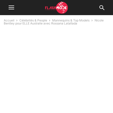
Accueil
Célébrités & People
Mannequins & Top Models
Nicole
Bentley pour ELLE Australie avec Rossana Latallada