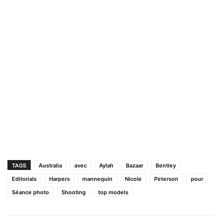
TAGS
Australia
avec
Aylah
Bazaar
Bentley
Editorials
Harpers
mannequin
Nicole
Peterson
pour
Séance photo
Shooting
top models