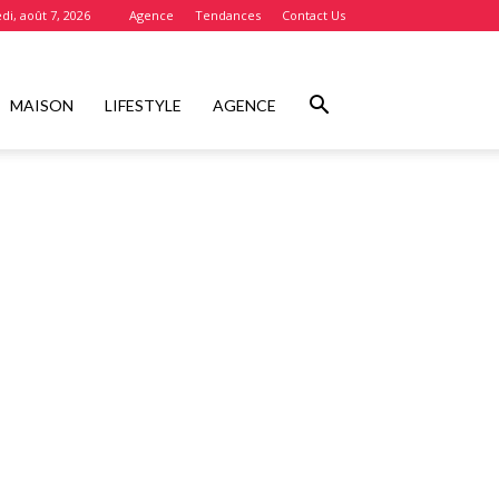
di, août 7, 2026
Agence
Tendances
Contact Us
MAISON
LIFESTYLE
AGENCE