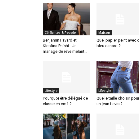
Célébrités & People
Maison
Benjamin Pavard et
Quel papier peint avec 
Kleofina Pnishi : Un
bleu canard ?
mariage de rêve mêlant...
Lifestyle
Lifestyle
Pourquoi être délégué de
Quelle taille choisir pou
classe en cm1 ?
un jean Levis ?