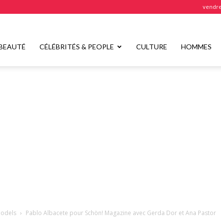
vendre
BEAUTÉ
CÉLÉBRITÉS & PEOPLE
CULTURE
HOMMES
odels
Pablo Albacete pour Schön! Magazine avec Gerda Dor et Ana Pastor