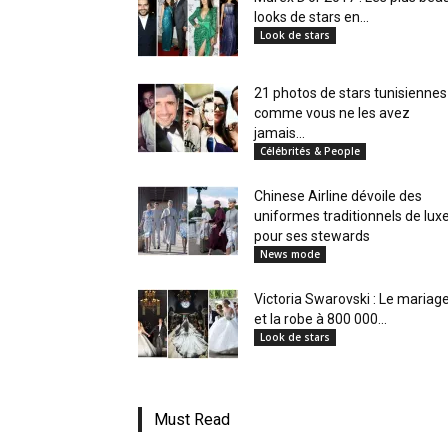
looks de stars en...
Look de stars
21 photos de stars tunisiennes
comme vous ne les avez
jamais...
Célébrités & People
Chinese Airline dévoile des
uniformes traditionnels de lux
pour ses stewards
News mode
Victoria Swarovski : Le mariag
et la robe à 800 000...
Look de stars
Must Read