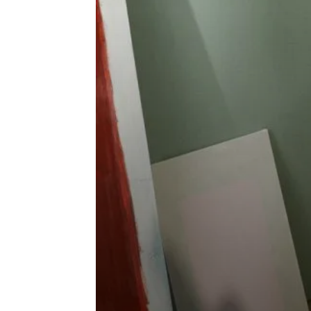
en
Tunisie
et
au
Maghreb