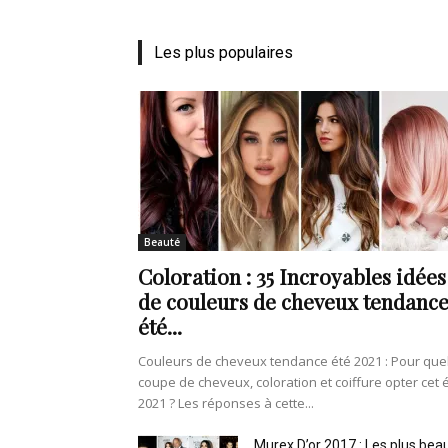
Les plus populaires
Beauté
Coloration : 35 Incroyables idées
de couleurs de cheveux tendanc
été...
Couleurs de cheveux tendance été 2021 : Pour que
coupe de cheveux, coloration et coiffure opter cet 
2021 ? Les réponses à cette...
Murex D’or 2017 : Les plus bea