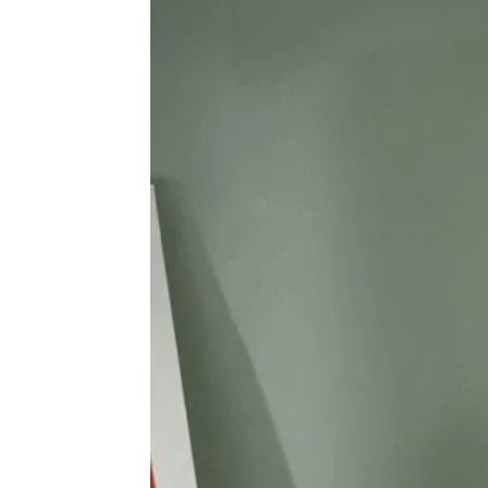
de
vie
Numéro
un