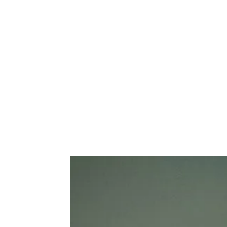
de
mode
et
style