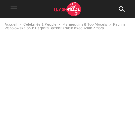
Accueil
Célébrités & People
Mannequins & Top Models
Paulina
Wesolowska pour Harper’s Bazaar Arabia avec Adda Zmora