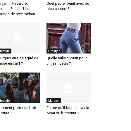
njamin Pavard et
Quel papier peint avec du
eofina Pnishi : Un
bleu canard ?
riage de rêve mêlant...
ifestyle
Lifestyle
urquoi être délégué de
Quelle taille choisir pour
asse en cm1 ?
un jean Levis ?
ifestyle
Maison
mment porter un bob
Est-ce qu’il faut enlever la
urrure ?
peau du butternut ?