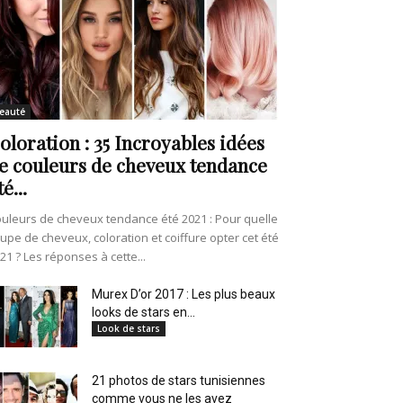
eauté
oloration : 35 Incroyables idées
e couleurs de cheveux tendance
té...
uleurs de cheveux tendance été 2021 : Pour quelle
upe de cheveux, coloration et coiffure opter cet été
21 ? Les réponses à cette...
Murex D’or 2017 : Les plus beaux
looks de stars en...
Look de stars
21 photos de stars tunisiennes
comme vous ne les avez