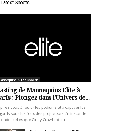
Latest Shoots
annequins & Top Models
asting de Mannequins Elite à
aris : Plongez dans l’Univers de...
pirez-vous à fouler les podiums et à captiver les
gards sous les feux des projecteurs, à l'instar de
gendes telles que Cindy Crawford ou...