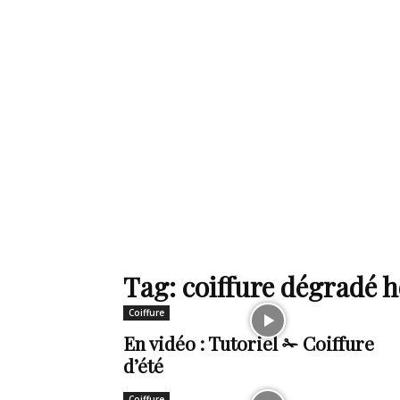
de
mode
et
Tag: coiffure dégradé
Coiffure
style
En vidéo : Tutoriel ✁ Coiffure
d’été
Coiffure