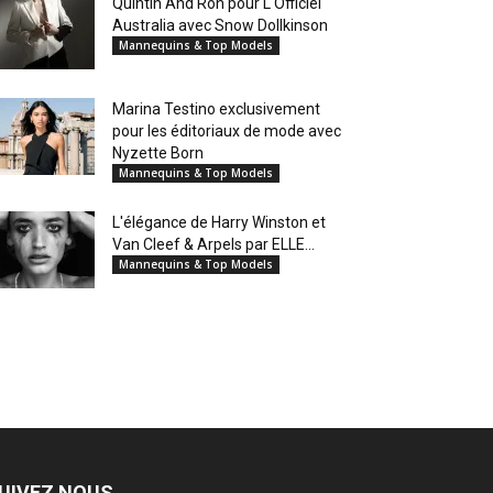
Quintin And Ron pour L'Officiel
Australia avec Snow Dollkinson
Mannequins & Top Models
Marina Testino exclusivement
pour les éditoriaux de mode avec
Nyzette Born
Mannequins & Top Models
L'élégance de Harry Winston et
Van Cleef & Arpels par ELLE...
Mannequins & Top Models
UIVEZ NOUS