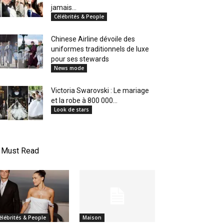
jamais...
Célébrités & People
Chinese Airline dévoile des
uniformes traditionnels de luxe
pour ses stewards
News mode
Victoria Swarovski : Le mariage
et la robe à 800 000...
Look de stars
Must Read
élébrités & People
Maison