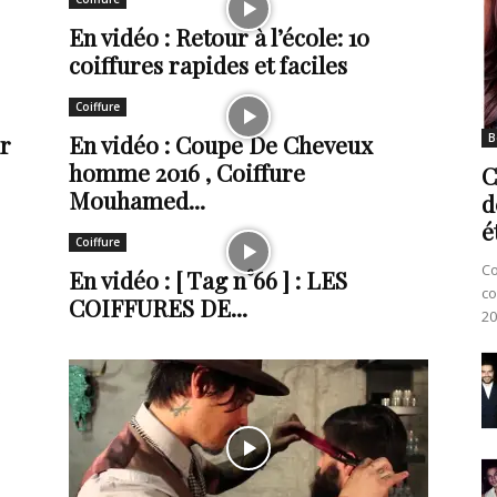
En vidéo : Retour à l’école: 10
coiffures rapides et faciles
Coiffure
ur
En vidéo : Coupe De Cheveux
B
homme 2016 , Coiffure
C
Mouhamed...
d
é
Coiffure
Co
En vidéo : [ Tag n°66 ] : LES
co
COIFFURES DE...
20