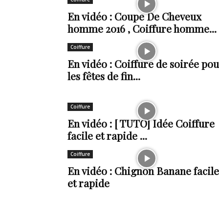
En vidéo : Coupe De Cheveux
de
homme 2016 , Coiffure homme...
Coiffure
En vidéo : Coiffure de soirée po
vie
les fêtes de fin...
Coiffure
Numéro
En vidéo : [ TUTO] Idée Coiffure
facile et rapide ...
Coiffure
En vidéo : Chignon Banane facile
un
et rapide