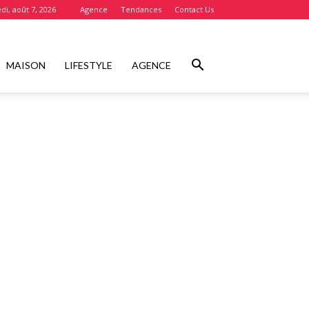
di, août 7, 2026
Agence
Tendances
Contact Us
MAISON
LIFESTYLE
AGENCE