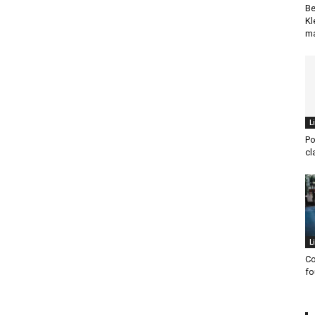
Be
Kl
ma
L
Po
cl
L
Co
fo