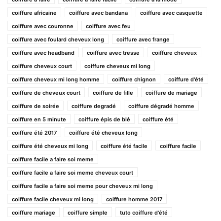
coiffure africaine
coiffure avec bandana
coiffure avec casquette
coiffure avec couronne
coiffure avec feu
coiffure avec foulard cheveux long
coiffure avec frange
coiffure avec headband
coiffure avec tresse
coiffure cheveux
coiffure cheveux court
coiffure cheveux mi long
coiffure cheveux mi long homme
coiffure chignon
coiffure d'été
coiffure de cheveux court
coiffure de fille
coiffure de mariage
coiffure de soirée
coiffure degradé
coiffure dégradé homme
coiffure en 5 minute
coiffure épis de blé
coiffure été
coiffure été 2017
coiffure été cheveux long
coiffure été cheveux mi long
coiffure été facile
coiffure facile
coiffure facile a faire soi meme
coiffure facile a faire soi meme cheveux court
coiffure facile a faire soi meme pour cheveux mi long
coiffure facile cheveux mi long
coiffure homme 2017
coiffure mariage
coiffure simple
tuto coiffure d'été