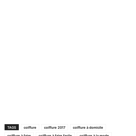
TAGS
coiffure
coiffure 2017
coiffure à domicile
coiffure à faire
coiffure à faire facile
coiffure à la mode