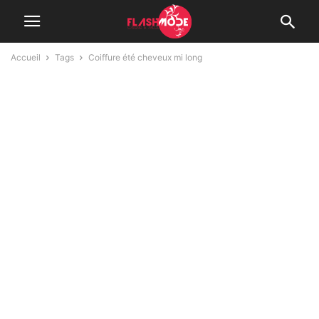
Accueil
Tags
Coiffure été cheveux mi long