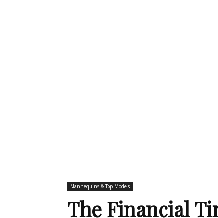
de
mode
et
style
Mannequins & Top Models
The Financial T