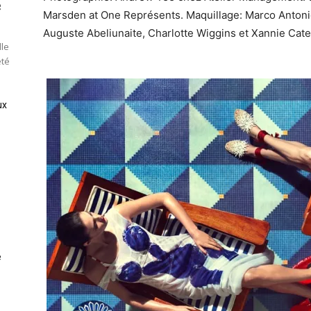
e
Marsden at One Représents. Maquillage: Marco Antonio.
Auguste Abeliunaite, Charlotte Wiggins et Xannie Ca
lle
été
ux
e