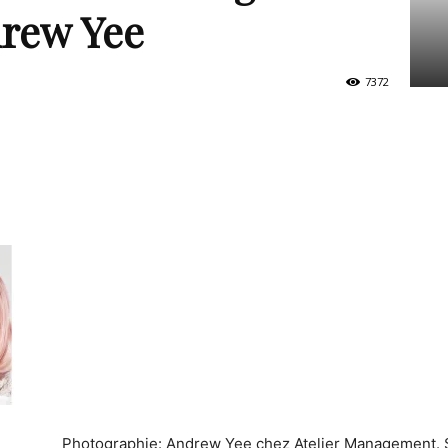
drew Yee
7372
Photographie: Andrew Yee chez Atelier Management. St