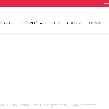
samed
BEAUTÉ
CÉLÉBRITÉS & PEOPLE
CULTURE
HOMMES
odels
The Financial Times HTSI Magazine mai 2017 par Andrew Yee