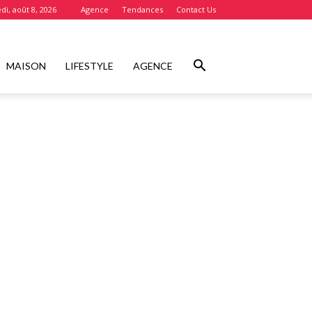
i, août 8, 2026
Agence
Tendances
Contact Us
MAISON
LIFESTYLE
AGENCE