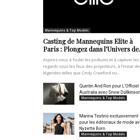
Mannequins & Top Models
Casting de Mannequins Elite à
Paris : Plongez dans l’Univers de.
Aspirez-vous à fouler les podiums et à captiver les
regards sous les feux des projecteurs, à l'instar de
légendes telles que Cindy Crawford ou...
Quintin And Ron pour L'Officiel
Australia avec Snow Dollkinso
Mannequins & Top Models
Marina Testino exclusivement
pour les éditoriaux de mode a
Nyzette Born
Mannequins & Top Models