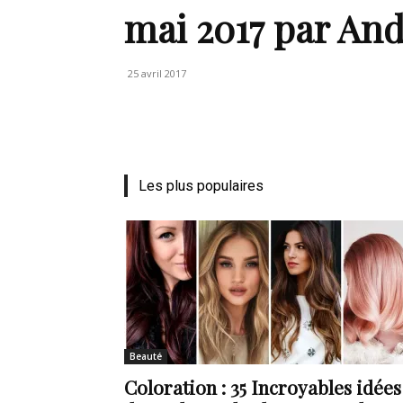
mai 2017 par An
de
25 avril 2017
vie
Les plus populaires
Numéro
un
Beauté
Coloration : 35 Incroyables idées