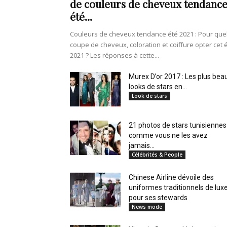
de couleurs de cheveux tendanc
en
été...
Couleurs de cheveux tendance été 2021 : Pour que
coupe de cheveux, coloration et coiffure opter cet 
2021 ? Les réponses à cette...
Tunisie
Murex D’or 2017 : Les plus bea
looks de stars en...
Look de stars
et
21 photos de stars tunisiennes
comme vous ne les avez
jamais...
Célébrités & People
au
Chinese Airline dévoile des
uniformes traditionnels de lux
pour ses stewards
News mode
Maghreb