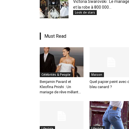
Victoria Swarovski : Le mariag
et la robe à 800 000...
Look de stars
Must Read
Célébrités & People
Maison
Benjamin Pavard et
Quel papier peint avec 
Kleofina Pnishi : Un
bleu canard ?
mariage de rêve mêlant...
Lifestyle
Lifestyle