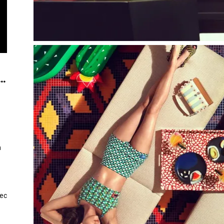
..
n
vec