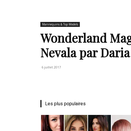
de
Mannequins & Top Models
Wonderland Maga
Nevala par Daria
mode
6 juillet 2017
et
Les plus populaires
style