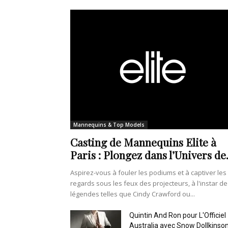
Mannequins & Top Models
Casting de Mannequins Elite à
Paris : Plongez dans l’Univers de.
Aspirez-vous à fouler les podiums et à captiver les
regards sous les feux des projecteurs, à l'instar de
légendes telles que Cindy Crawford ou...
Quintin And Ron pour L'Officiel
Australia avec Snow Dollkinso