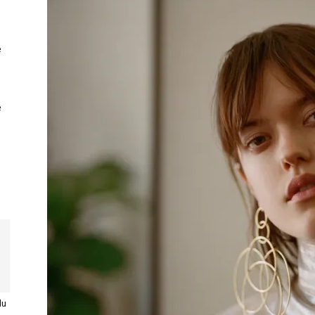
e
e
du