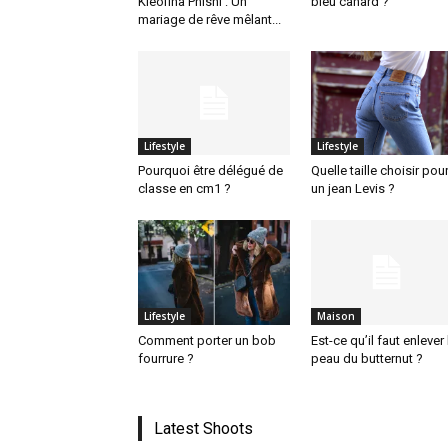
Kleofina Pnishi : Un
bleu canard ?
mariage de rêve mêlant...
Lifestyle
Lifestyle
Pourquoi être délégué de
Quelle taille choisir pou
classe en cm1 ?
un jean Levis ?
Lifestyle
Maison
Comment porter un bob
Est-ce qu’il faut enlever 
fourrure ?
peau du butternut ?
Latest Shoots