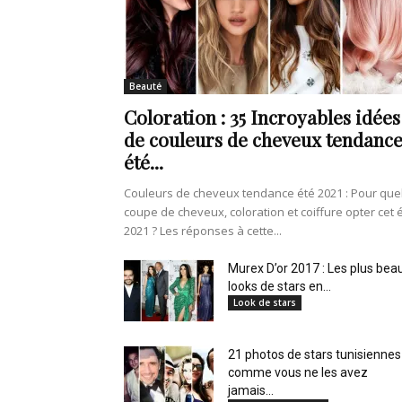
de
Beauté
Coloration : 35 Incroyables idées
vie
de couleurs de cheveux tendanc
été...
Couleurs de cheveux tendance été 2021 : Pour que
coupe de cheveux, coloration et coiffure opter cet 
Numéro
2021 ? Les réponses à cette...
Murex D’or 2017 : Les plus bea
looks de stars en...
Look de stars
un
21 photos de stars tunisiennes
comme vous ne les avez
jamais...