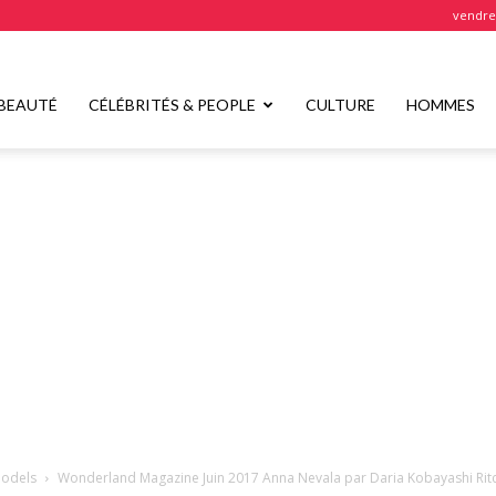
vendred
BEAUTÉ
CÉLÉBRITÉS & PEOPLE
CULTURE
HOMMES
odels
Wonderland Magazine Juin 2017 Anna Nevala par Daria Kobayashi Rit