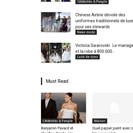
Célébrités & People
en
Chinese Airline dévoile des
uniformes traditionnels de lux
pour ses stewards
News mode
Tunisie
Victoria Swarovski : Le mariag
et la robe à 800 000...
Look de stars
et
Must Read
au
Célébrités & People
Maison
Maghreb
Benjamin Pavard et
Quel papier peint avec 