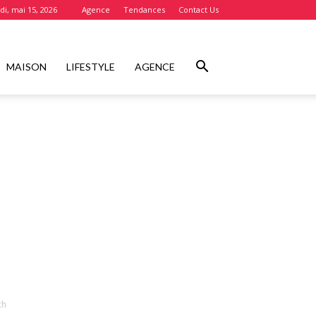
i, mai 15, 2026
Agence
Tendances
Contact Us
MAISON
LIFESTYLE
AGENCE
ch