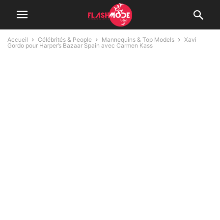
Accueil
Célébrités & People
Mannequins & Top Models
Xavi
Gordo pour Harper’s Bazaar Spain avec Carmen Kass