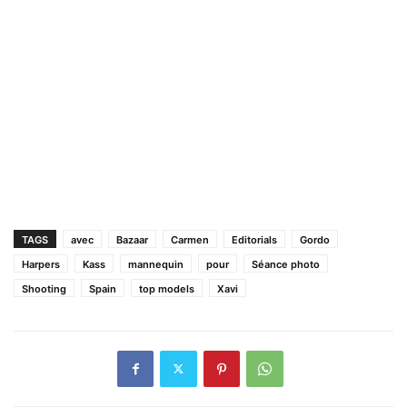
TAGS
avec
Bazaar
Carmen
Editorials
Gordo
Harpers
Kass
mannequin
pour
Séance photo
Shooting
Spain
top models
Xavi